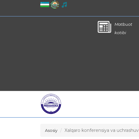
Matbuot
kotibi
Xalqaro konferensiya va uchrashuv
Asosiy