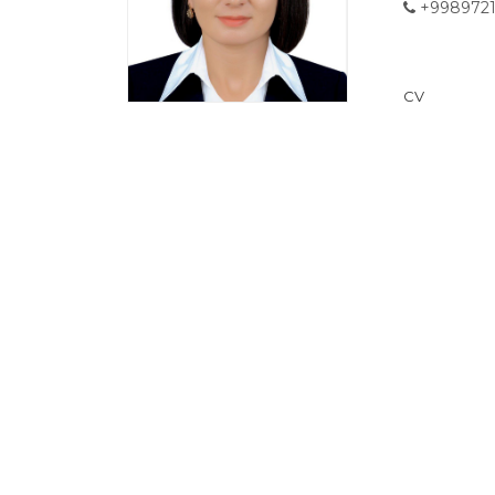
+9989721
CV