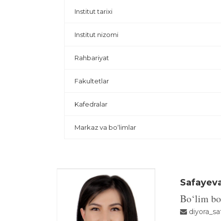
Institut tarixi
Institut nizomi
Rahbariyat
Fakultetlar
Kafedralar
Markaz va bo‘limlar
Safayeva
Bo‘lim bo
diyora_sa