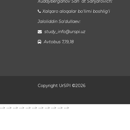
Xudayberganov San`at Sanjarovich:
Xalqaro aloqalar bo'limi boshlig'i
Jaloliddin Sa'dullaev:
study_info@urspi.uz
Avtobus 7,19,18
Copyright UrSPI ©
2026
-->
-->
-->
-->
-->
-->
-->
-->
-->
-->
-->