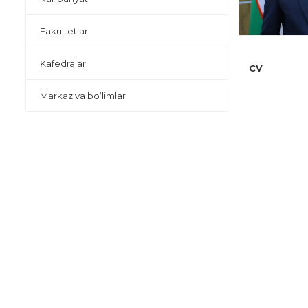
Fakultetlar
Kafedralar
CV
Markaz va bo‘limlar