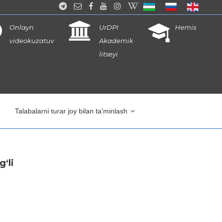
Onlayn
UrDPI
Hemis
videokuzatuv
Akademik
litseyi
Talabalarni turar joy bilan ta'minlash
‘li