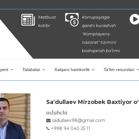
Matbuot
Korrupsiyaga
kotibi
qarshi kurashish
"Komplayens-
nazorat" tizimini
boshqarish bo‘limi
iyent
Talabalar
Xalqaro hamkorlik
Ta'lim resurslari
Sa’dullaev Mirzobek Baxtiyor o‘g
uslubchi
sadullaev98@gmail.com
+998 94 040 25 11