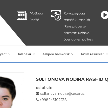
Matbuot
Korrupsiyaga
kotibi
qarshi kurashish
"Komplayens-
nazorat" tizimini
boshqarish bo‘limi
iyent
Talabalar
Xalqaro hamkorlik
Ta'lim resurslari
SULTONOVA NODIRA RASHID Q
uslubchi
sultanova_nodira@urspi.uz
+998943102238