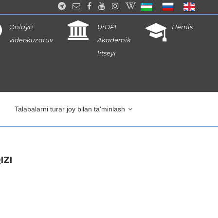
Onlayn
UrDPI
Hemis
videokuzatuv
Akademik
litseyi
Talabalarni turar joy bilan ta'minlash
IZI