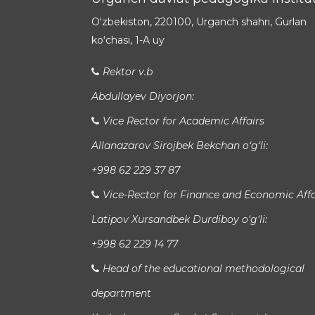
Oʻzbekiston, 220100, Urganch shahri, Gurlan
koʻchasi, 1-A uy
Rektor v.b
Abdullayev Diyorjon:
Vice Rector for Academic Affairs
Allanazarov Sirojbek Bekchan o‘g‘li:
+998 62 229 37 87
Vice-Rector for Finance and Economic Affa
Latipov Xursandbek Durdiboy o‘g‘li:
+998 62 229 14 77
Head of the educational methodological
department