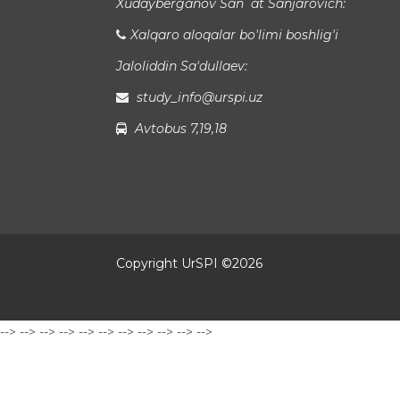
Xudayberganov San`at Sanjarovich:
Xalqaro aloqalar bo'limi boshlig'i
Jaloliddin Sa'dullaev:
study_info@urspi.uz
Avtobus 7,19,18
Copyright UrSPI ©
2026
-->
-->
-->
-->
-->
-->
-->
-->
-->
-->
-->