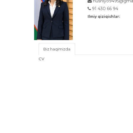
husniyo9495@gmai
91 430 66 94
Ilmiy qiziqishlar:
Biz haqimizda
CV