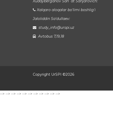
Xudayberganov San`at Sanjarovich:
Xalqaro aloqalar bo'limi boshlig'i
Jaloliddin Sa'dullaev:
study_info@urspi.uz
Avtobus 7,19,18
Copyright UrSPI ©
2026
-->
-->
-->
-->
-->
-->
-->
-->
-->
-->
-->