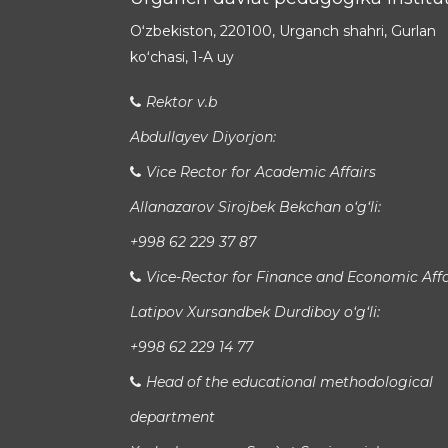
Oʻzbekiston, 220100, Urganch shahri, Gurlan
koʻchasi, 1-A uy
Rektor v.b
Abdullayev Diyorjon:
Vice Rector for Academic Affairs
Allanazarov Sirojbek Bekchan o‘g‘li:
+998 62 229 37 87
Vice-Rector for Finance and Economic Affa
Latipov Xursandbek Durdiboy o‘g‘li:
+998 62 229 14 77
Head of the educational methodological
department