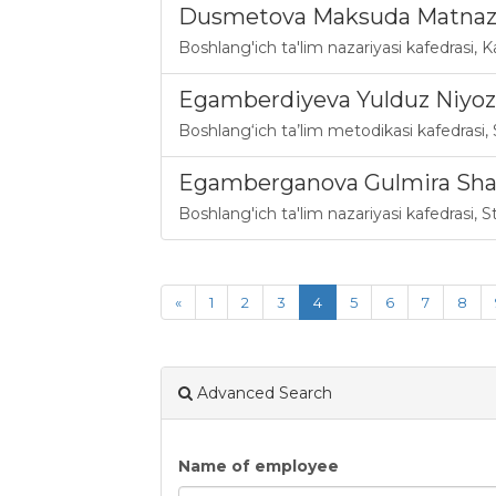
Dusmetova Maksuda Matnaz
Boshlang'ich ta'lim nazariyasi kafedrasi
,
K
Egamberdiyeva Yulduz Niyoz
Boshlang‘ich ta’lim metodikasi kafedrasi
,
Egamberganova Gulmira Sha
Boshlang'ich ta'lim nazariyasi kafedrasi
,
S
«
1
2
3
4
5
6
7
8
Advanced Search
Name of employee