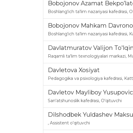
Bobojonov Azamat Bekpo’lat
Boshlang'ich ta'lim nazariyasi kafedrasi
,
O
Bobojonov Mahkam Davrono
Boshlang'ich ta'lim nazariyasi kafedrasi
,
K
Davlatmuratov Valijon To'lqin 
Raqamli ta'lim texnologiyalari markazi
,
Mu
Davletova Xosiyat
Pedagogika va psixologiya kafedrasi
,
Katt
Davletov Mayliboy Yusupovi
San'atshunoslik kafedrasi
,
O'qituvchi
Dilshodbek Yuldashev Maksud
,
Assistent o'qituvchi