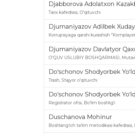
Djabborova Adolatxon Kaza
Tarix kafedrasi
,
O'qituvchi
Djumaniyazov Adilbek Xuda
Korrupsiyaga qarshi kurashish "Komplayens
Djumaniyazov Davlatyor Qaxr
O'QUV USLUBIY BOSHQARMASI
,
Mutax
Do‘schonov Shodyorbek Yo‘l
Trash
,
Stajyor o'qituvchi
Do‘schonov Shodyorbek Yo‘l
Registrator ofisi
,
Bo'lim boshlig'i
Duschanova Mohinur
Boshlang‘ich ta’lim metodikasi kafedrasi
,