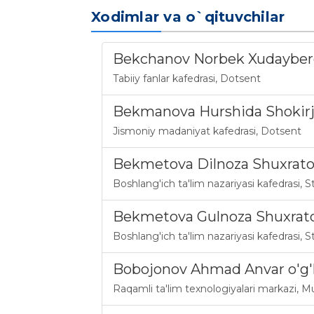
Xodimlar va o`qituvchilar
Bekchanov Norbek Xudayberga
Tabiiy fanlar kafedrasi
,
Dotsent
Bekmanova Hurshida Shokir
Jismoniy madaniyat kafedrasi
,
Dotsent
Bekmetova Dilnoza Shuxrat
Boshlang'ich ta'lim nazariyasi kafedrasi
,
S
Bekmetova Gulnoza Shuxrat
Boshlang'ich ta'lim nazariyasi kafedrasi
,
S
Bobojonov Ahmad Anvar o'g'l
Raqamli ta'lim texnologiyalari markazi
,
Mu