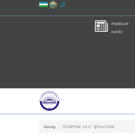
Matbuot
kotibi
Xodimlar va o`qituvchilar
Asosiy