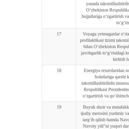
yanada takomillashtiril
O‘zbekiston Respublik
hujjatlariga o‘zgartirish v
to‘g‘ri
17
Voyaga yetmaganlar o‘rta
profilaktikasi tizimi takomi
bilan O‘zbekiston Respu
javobgarlik to‘g‘risidagi k
kiritish 
18
Energiya resurslaridan 
holatlariga qarshi 
takomillashtirilishi munos
Respublikasi Prezidentin
o‘zgartirish va qo‘shimchal
19
Buyuk shoir va mutafakk
ijodiy merosini yurtimiz 
targ‘ib qilish hamda Navo
Navoiy yili”ni yuqori dar