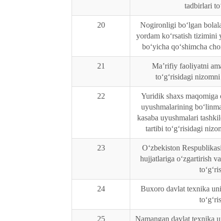
tadbirlari to
20
Nogironligi bo‘lgan bolal
yordam ko‘rsatish tizimini 
bo‘yicha qo‘shimcha chora
21
Maʼrifiy faoliyatni ama
toʻgʻrisidagi nizomni
22
Yuridik shaxs maqomiga 
uyushmalarining boʻlinma
kasaba uyushmalari tashkil
tartibi toʻgʻrisidagi niz
23
Oʻzbekiston Respublikasi
hujjatlariga oʻzgartirish v
toʻgʻri
24
Buxoro davlat texnika univ
toʻgʻri
25
Namangan davlat texnika uni