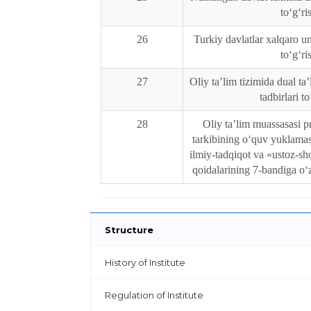
toʻgʻri
26
Turkiy davlatlar xalqaro uni
toʻgʻri
27
Oliy taʼlim tizimida dual taʼ
tadbirlari to
28
Oliy taʼlim muassasasi p
tarkibining oʻquv yuklama
ilmiy-tadqiqot va «ustoz-sho
qoidalarining 7-bandiga oʻz
Structure
History of Institute
Regulation of Institute