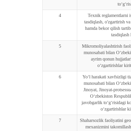
to‘g‘ris
4
Texnik reglamentlarni i
tasdiqlash, o'zgartirish va
hamda bekor qilish tartib
tasdiqlash
5
Mikromoliyalashtirish faoliy
munosabati bilan O‘zbeki
ayrim qonun hujjatla
o‘zgartirishlar kiri
6
Yo‘l harakati xavfsizligi ti
munosabati bilan O‘zbeki
Jinoyat, Jinoyat-protsess
O‘zbekiston Respubli
javobgarlik to‘g‘risidagi 
o‘zgartirishlar ki
7
Shaharsozlik faoliyatini ge
mexanizmini takomillasht