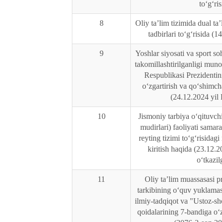
to‘g‘ris
8
Oliy taʼlim tizimida dual taʼ
tadbirlari to‘g‘risida (
9
Yoshlar siyosati va sport s
takomillashtirilganligi mun
Respublikasi Prezidentin
o‘zgartirish va qo‘shimchal
(24.12.2024 yil
10
Jismoniy tarbiya o‘qituvchi
mudirlari) faoliyati samar
reyting tizimi to‘g‘risidagi
kiritish haqida (23.12.
o‘tkazil
11
Oliy taʼlim muassasasi p
tarkibining o‘quv yuklama
ilmiy-tadqiqot va "Ustoz-sho
qoidalarining 7-bandiga o‘z