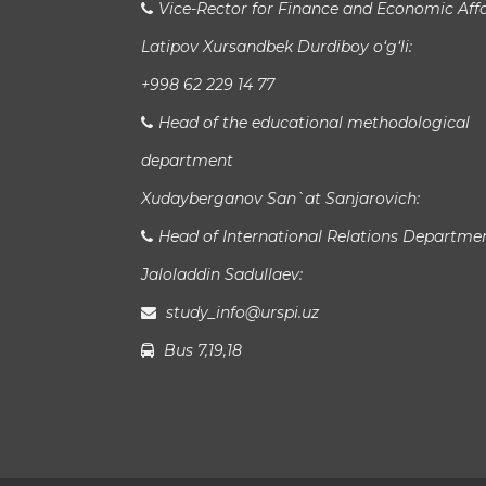
Vice-Rector for Finance and Economic Affa
Latipov Xursandbek Durdiboy o‘g‘li:
+998 62 229 14 77
Head of the educational methodological
department
Xudayberganov San`at Sanjarovich:
Head of International Relations Departme
Jaloladdin Sadullaev:
study_info@urspi.uz
Bus 7,19,18