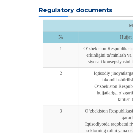
Regulatory documents
Me
№
Hujjat 
1
O‘zbekiston Respublikasid
erkinligini ta’minlash va
siyosati konsepsiyasini t
2
Iqtisodiy jinoyatlarg
takomillashtirili
O‘zbekiston Respub
hujjatlariga o‘zgar
kiritish 
3
Oʻzbekiston Respublikasi
qarorl
Iqtisodiyotda raqobatni ri
sektorning rolini yana os