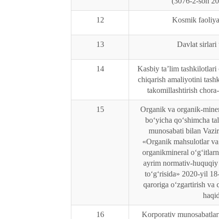
(3076-2-son 20
12
Kosmik faoliyat
13
Davlat sirlari 
14
Kasbiy ta’lim tashkilotlari
chiqarish amaliyotini tashk
takomillashtirish chora-t
15
Organik va organik-minera
bo‘yicha qo‘shimcha tal
munosabati bilan Vazi
«Organik mahsulotlar v
organik­mineral o‘g‘itlar
ayrim normativ-huquqiy h
to‘g‘risida» 2020-yil 1
qaroriga o‘zgartirish va 
haqi
16
Korporativ munosabatlar