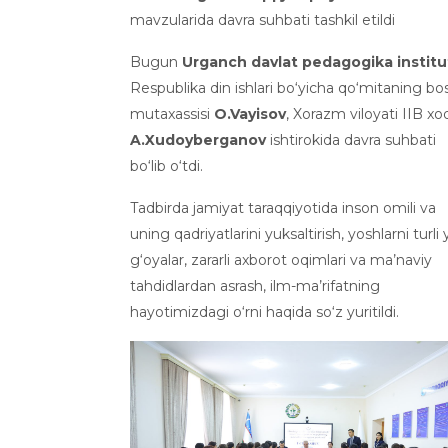
mavzularida davra suhbati tashkil etildi
Bugun
Urganch davlat pedagogika institu
Respublika din ishlari bo‘yicha qo‘mitaning bo
mutaxassisi
O.Vayisov
, Xorazm viloyati IIB xo
A.Xudoyberganov
ishtirokida davra suhbati
bo‘lib o‘tdi.
Tadbirda jamiyat taraqqiyotida inson omili va
uning qadriyatlarini yuksaltirish, yoshlarni turli 
g‘oyalar, zararli axborot oqimlari va ma’naviy
tahdidlardan asrash, ilm-ma’rifatning
hayotimizdagi o‘rni haqida so‘z yuritildi.