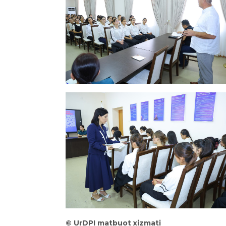
©
UrDPI matbuot xizmati