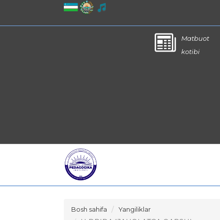
Matbuot
kotibi
Bosh sahifa
Yangiliklar