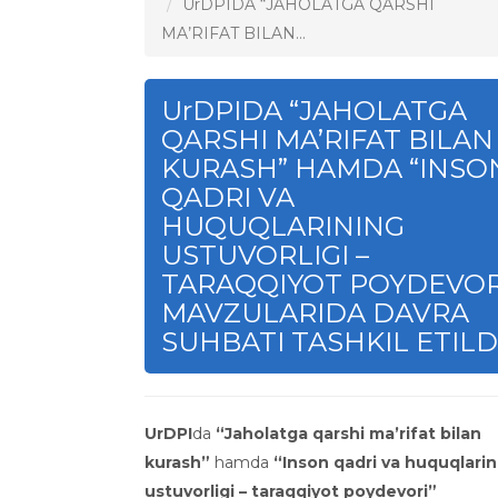
UrDPIDA “JAHOLATGA QARSHI
MA’RIFAT BILAN...
UrDPIDA “JAHOLATGA
QARSHI MA’RIFAT BILAN
KURASH” HAMDA “INSO
QADRI VA
HUQUQLARINING
USTUVORLIGI –
TARAQQIYOT POYDEVOR
MAVZULARIDA DAVRA
SUHBATI TASHKIL ETILD
UrDPI
da
“Jaholatga qarshi ma’rifat bilan
kurash”
hamda
“Inson qadri va huquqlarin
ustuvorligi – taraqqiyot poydevori”