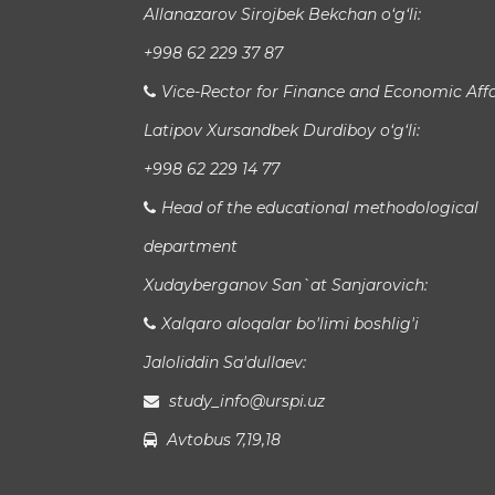
Allanazarov Sirojbek Bekchan o‘g‘li:
+998 62 229 37 87
Vice-Rector for Finance and Economic Affa
Latipov Xursandbek Durdiboy o‘g‘li:
+998 62 229 14 77
Head of the educational methodological
department
Xudayberganov San`at Sanjarovich:
Xalqaro aloqalar bo'limi boshlig'i
Jaloliddin Sa'dullaev:
study_info@urspi.uz
Avtobus 7,19,18