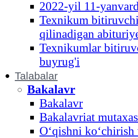
2022-yil 11-yanvard
Texnikum bitiruvchi
qilinadigan abituriy
Texnikumlar bitiruv
buyrug'i
Talabalar
Bakalavr
Bakalavr
Bakalavriat mutaxass
O‘qishni ko‘chirish