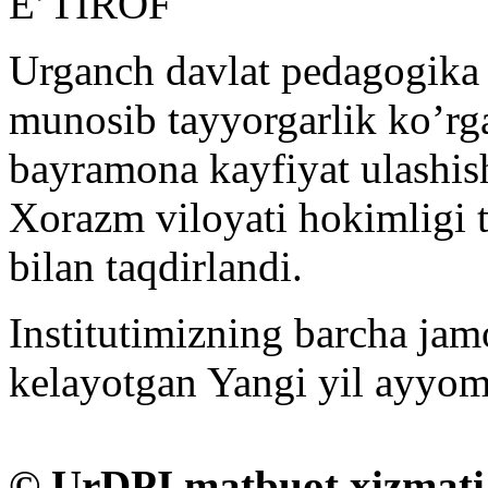
E’TIROF
Urganch davlat pedagogika i
munosib tayyorgarlik ko’rga
bayramona kayfiyat ulashis
Xorazm viloyati hokimligi 
bilan taqdirlandi.
Institutimizning barcha jamo
kelayotgan Yangi yil ayyom
©
UrDPI matbuot xizmati