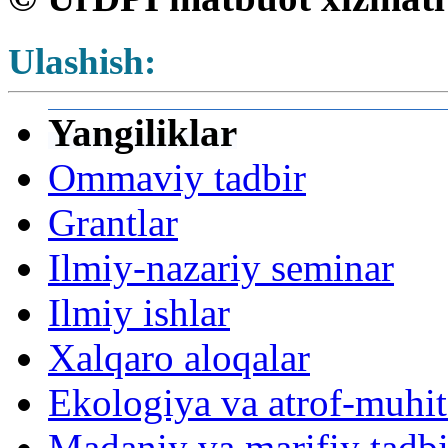
Ulashish:
Yangiliklar
Ommaviy tadbir
Grantlar
Ilmiy-nazariy seminar
Ilmiy ishlar
Xalqaro aloqalar
Ekologiya va atrof-muhi
Madaniy va marifiy tadbi