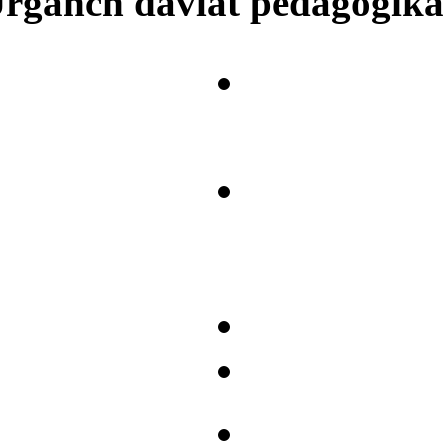
rganch davlat pedagogika i
Matbuot kot
Korrupsiyag
nazorat" tiz
Onlayn vide
UrDPI Akade