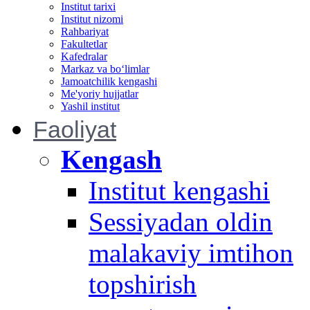
Institut tarixi
Institut nizomi
Rahbariyat
Fakultetlar
Kafedralar
Markaz va bo‘limlar
Jamoatchilik kengashi
Me'yoriy hujjatlar
Yashil institut
Faoliyat
Kengash
Institut kengashi
Sessiyadan oldin
malakaviy imtihon
topshirish