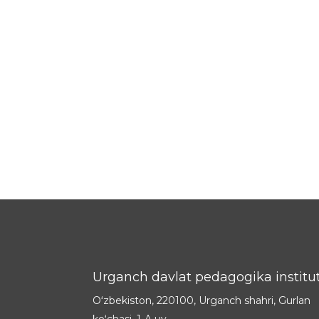
Urganch davlat pedagogika institut
Oʻzbekiston, 220100, Urganch shahri, Gurlan