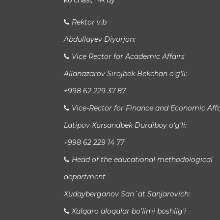
koʻchasi, 1-A uy
Rektor v.b
Abdullayev Diyorjon:
Vice Rector for Academic Affairs
Allanazarov Sirojbek Bekchan o‘g‘li:
+998 62 229 37 87
Vice-Rector for Finance and Economic Affa
Latipov Xursandbek Durdiboy o‘g‘li:
+998 62 229 14 77
Head of the educational methodological
department
Xudayberganov San`at Sanjarovich:
Xalqaro aloqalar bo'limi boshlig'i