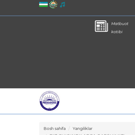
Matbuot
kotibi
Bosh sahifa
Yangiliklar