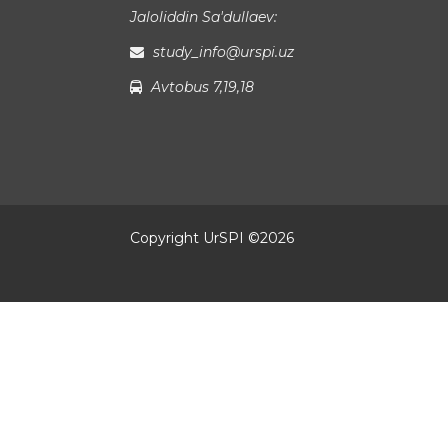
Jaloliddin Sa'dullaev:
study_info@urspi.uz
Avtobus 7,19,18
Copyright UrSPI ©
2026