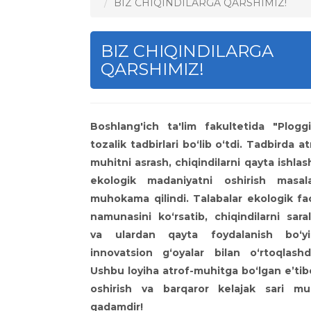
BIZ CHIQINDILARGA QARSHIMIZ!
BIZ CHIQINDILARGA
QARSHIMIZ!
Boshlang'ich ta'lim fakultetida "Plogg
tozalik tadbirlari bo‘lib o‘tdi. Tadbirda at
muhitni asrash, chiqindilarni qayta ishlas
ekologik madaniyatni oshirish masala
muhokama qilindi. Talabalar ekologik fao
namunasini ko‘rsatib, chiqindilarni sara
va ulardan qayta foydalanish bo‘yi
innovatsion g‘oyalar bilan o‘rtoqlashdi
Ushbu loyiha atrof-muhitga bo‘lgan e’tib
oshirish va barqaror kelajak sari m
qadamdir!