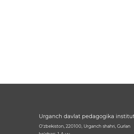
Urganch davlat pedagogika institut
Oʻzbekiston, 220100, Urganch shahri, Gurlan