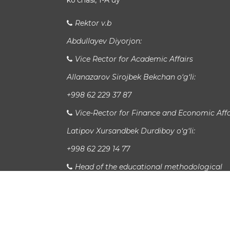
koʻchasi, 1-A uy
Rektor v.b
Abdullayev Diyorjon:
Vice Rector for Academic Affairs
Allanazarov Sirojbek Bekchan o‘g‘li:
+998 62 229 37 87
Vice-Rector for Finance and Economic Affa
Latipov Xursandbek Durdiboy o‘g‘li:
+998 62 229 14 77
Head of the educational methodological
department
Xudayberganov San`at Sanjarovich:
Xalqaro aloqalar bo'limi boshlig'i