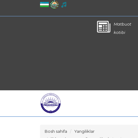
Matbuot
kotibi
Bosh sahifa
Yangiliklar