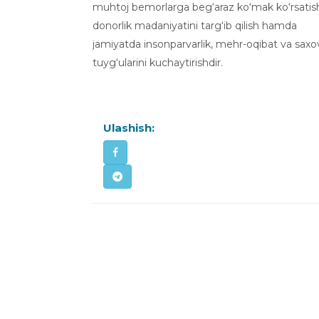
muhtoj bemorlarga beg‘araz ko‘mak ko‘rsatis
donorlik madaniyatini targ‘ib qilish hamda
jamiyatda insonparvarlik, mehr-oqibat va saxo
tuyg‘ularini kuchaytirishdir.
Ulashish: