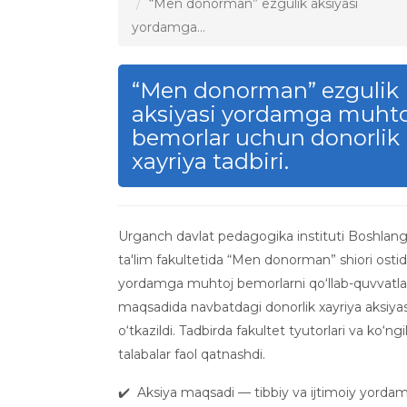
“Men donorman” ezgulik aksiyasi
yordamga...
“Men donorman” ezgulik
aksiyasi yordamga muhto
bemorlar uchun donorlik
xayriya tadbiri.
Urganch davlat pedagogika instituti Boshlang
ta'lim fakultetida “Men donorman” shiori osti
yordamga muhtoj bemorlarni qo‘llab-quvvatl
maqsadida navbatdagi donorlik xayriya aksiyas
o‘tkazildi. Tadbirda fakultet tyutorlari va ko‘ngil
talabalar faol qatnashdi.
✔️ Aksiya maqsadi — tibbiy va ijtimoiy yorda