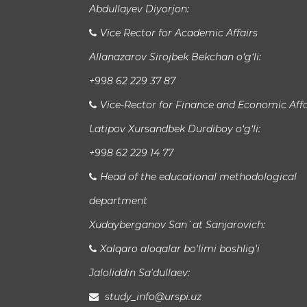
Abdullayev Diyorjon:
Vice Rector for Academic Affairs
Allanazarov Sirojbek Bekchan o‘g‘li:
+998 62 229 37 87
Vice-Rector for Finance and Economic Affa
Latipov Xursandbek Durdiboy o‘g‘li:
+998 62 229 14 77
Head of the educational methodological
department
Xudayberganov San`at Sanjarovich:
Xalqaro aloqalar bo'limi boshlig'i
Jaloliddin Sa'dullaev:
study_info@urspi.uz