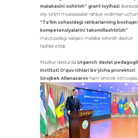
malakasini oshirish” grant loyihasi
doirasid
oliy ta’lim muassasalari rahbar xodimlari uchun
“Ta’lim sohasidagi rahbarlarning boshqar
kompetensiyalarini takomillashtirish”
mavzusidagi xalqaro malaka oshirish dasturi
tashkil etildi.
Mazkur dasturda
Urganch davlat pedagogi
instituti O‘quv ishlari bo‘yicha prorektori
Sirojbek Allanazarov
ham ishtirok etmoqda.