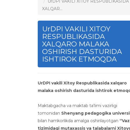
UrDPI VAKILI XITOY RESPUBLIKASIDA
XALQAR...
UrDPI VAKILI XITOY
RESPUBLIKASIDA
XALQARO MALAKA
OSHIRISH DASTURIDA
ISHTIROK ETMOQDA
UrDPI vakili Xitoy Respublikasida xalqaro
malaka oshirish dasturida ishtirok etmoq
Maktabgacha va maktab ta'limi vazirligi
tomonidan
Shenyang pedagogika universi
bilan hamkorlikda amalga oshirilayotgan
“Vazi
tizimidagi mutaxassis va talabalarni Xitoy