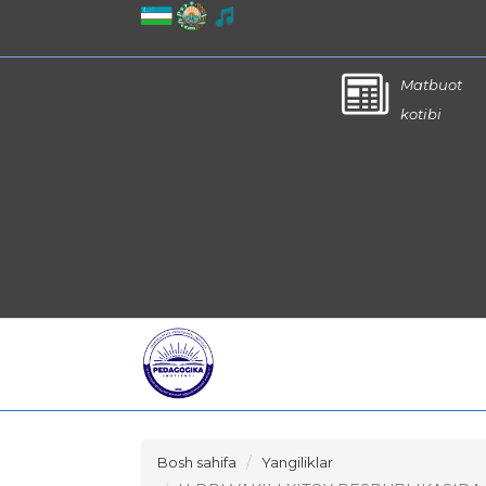
Matbuot
kotibi
Bosh sahifa
Yangiliklar