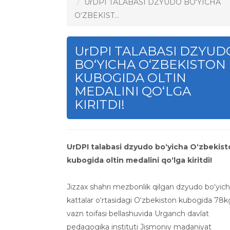
UrDPI TALABASI DZYUDO BO‘YICHA
O‘ZBEKIST...
UrDPI TALABASI DZYUD
BO‘YICHA O‘ZBEKISTON
KUBOGIDA OLTIN
MEDALINI QOʻLGA
KIRITDI!
UrDPI talabasi dzyudo bo‘yicha O‘zbekis
kubogida oltin medalini qoʻlga kiritdi!
Jizzax shahri mezbonlik qilgan dzyudo bo‘yic
kattalar o‘rtasidagi O‘zbekiston kubogida 78k
vazn toifasi bellashuvida Urganch davlat
pedagogika instituti Jismoniy madaniyat