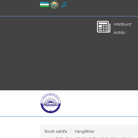
Matbuot
kotibi
Bosh sahifa
Yangiliklar