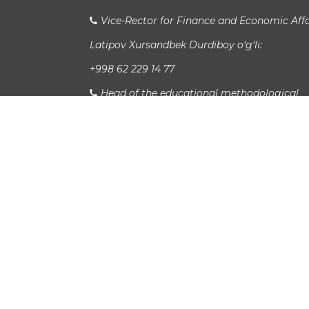
Vice-Rector for Finance and Economic Affa
Latipov Xursandbek Durdiboy o‘g‘li:
+998 62 229 14 77
Head of the educational methodological
department
Xudayberganov San`at Sanjarovich:
Xalqaro aloqalar bo'limi boshlig'i
Jaloliddin Sa'dullaev:
study_info@urspi.uz
Avtobus 7,19,18