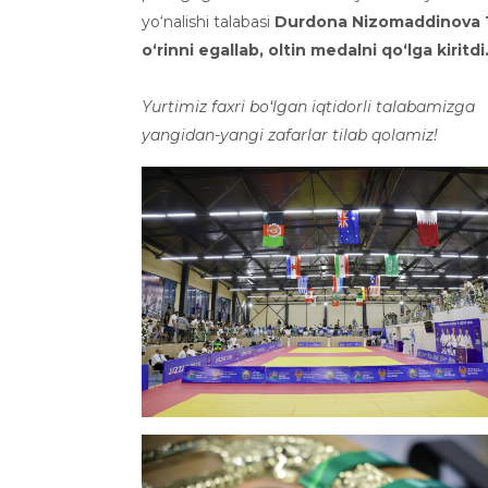
yo‘nalishi talabasi
Durdona Nizomaddinova 
oʻrinni egallab, oltin medalni qoʻlga kiritdi
Yurtimiz faxri boʻlgan iqtidorli talabamizga
yangidan-yangi zafarlar tilab qolamiz!