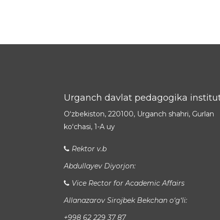
Urganch davlat pedagogika institut
Oʻzbekiston, 220100, Urganch shahri, Gurlan
koʻchasi, 1-A uy
Rektor v.b
Abdullayev Diyorjon:
Vice Rector for Academic Affairs
Allanazarov Sirojbek Bekchan o‘g‘li:
+998 62 229 37 87