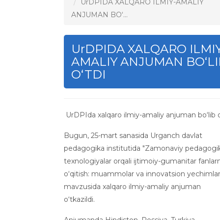
UrDPIDA XALQARO ILMIY-AMALIY
ANJUMAN BO‘...
UrDPIDA XALQARO ILMIY
AMALIY ANJUMAN BO‘LI
OʻTDI
UrDPIda xalqaro ilmiy-amaliy anjuman bo‘lib o
Bugun, 25-mart sanasida Urganch davlat
pedagogika institutida "Zamonaviy pedagogi
texnologiyalar orqali ijtimoiy-gumanitar fanlarn
o‘qitish: muammolar va innovatsion yechimlar
mavzusida xalqaro ilmiy-amaliy anjuman
o‘tkazildi.
Anjumanda Hindiston, Rossiya, Turkiya,