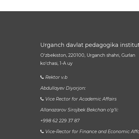
Urganch davlat pedagogika institut
Oʻzbekiston, 220100, Urganch shahri, Gurlan
koʻchasi, 1-A uy
Rektor v.b
Abdullayev Diyorjon:
Vice Rector for Academic Affairs
Allanazarov Sirojbek Bekchan o‘g‘li:
+998 62 229 37 87
Vice-Rector for Finance and Economic Affa