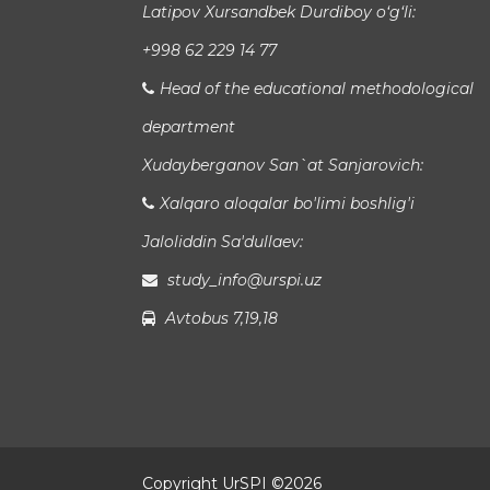
Latipov Xursandbek Durdiboy o‘g‘li:
+998 62 229 14 77
Head of the educational methodological
department
Xudayberganov San`at Sanjarovich:
Xalqaro aloqalar bo'limi boshlig'i
Jaloliddin Sa'dullaev:
study_info@urspi.uz
Avtobus 7,19,18
Copyright UrSPI ©
2026