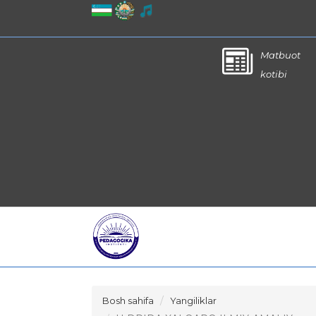
Matbuot
kotibi
Bosh sahifa
Yangiliklar