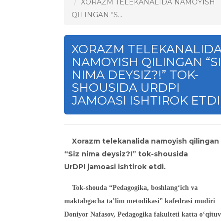
XORAZM TELEKANALIDA NAMOYISH
QILINGAN “S...
XORAZM TELEKANALID
NAMOYISH QILINGAN “S
NIMA DEYSIZ?!” TOK-
SHOUSIDA URDPI
JAMOASI ISHTIROK ETDI
Xorazm telekanalida namoyish qilingan
“Siz nima deysiz?!” tok-shousida
UrDPI jamoasi ishtirok etdi.
Tok-shouda “Pedagogika, boshlang‘ich va
maktabgacha ta’lim metodikasi” kafedrasi mudiri
Doniyor Nafasov, Pedagogika fakulteti katta o‘qituv