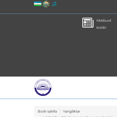
Matbuot
kotibi
Bosh sahifa
Yangiliklar