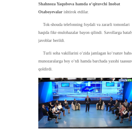
Shahnoza Yaqubova hamda o‘qituvchi Inobat
Otaboyevalar
ishtirok etdilar.
Tok-shouda telefonning foydali va zararli tomonlari
haqida fikr-mulohazalar bayon qilindi. Savollarga batafs
javoblar berildi.
Turli soha vakillarini o‘zida jamlagan ko‘rsatuv bahs
munozaralarga boy o‘tdi hamda barchada yaxshi taassur
qoldirdi.