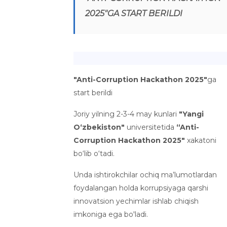
2025"GA START BERILDI
"Anti-Corruption Hackathon 2025"
ga
start berildi
Joriy yilning 2-3-4 may kunlari
"Yangi
O‘zbekiston"
universitetida
“Anti-
Corruption Hackathon 2025"
xakatoni
bo‘lib o‘tadi.
Unda ishtirokchilar ochiq ma’lumotlardan
foydalangan holda korrupsiyaga qarshi
innovatsion yechimlar ishlab chiqish
imkoniga ega bo'ladi.