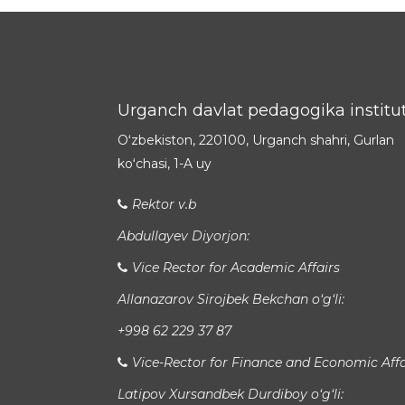
Urganch davlat pedagogika institut
Oʻzbekiston, 220100, Urganch shahri, Gurlan
koʻchasi, 1-A uy
Rektor v.b
Abdullayev Diyorjon:
Vice Rector for Academic Affairs
Allanazarov Sirojbek Bekchan o‘g‘li:
+998 62 229 37 87
Vice-Rector for Finance and Economic Affa
Latipov Xursandbek Durdiboy o‘g‘li: