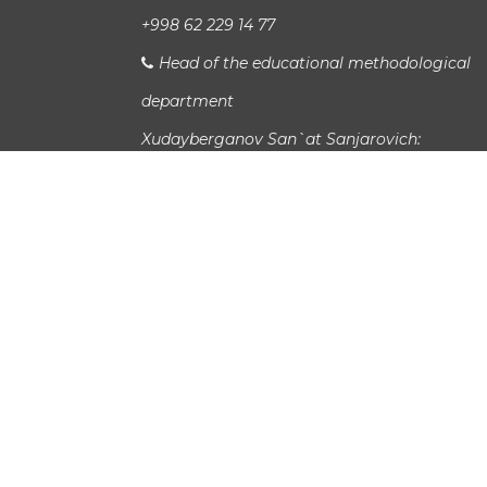
+998 62 229 14 77
Head of the educational methodological
department
Xudayberganov San`at Sanjarovich:
Xalqaro aloqalar bo'limi boshlig'i
Jaloliddin Sa'dullaev:
study_info@urspi.uz
Avtobus 7,19,18
Copyright UrSPI ©
2026