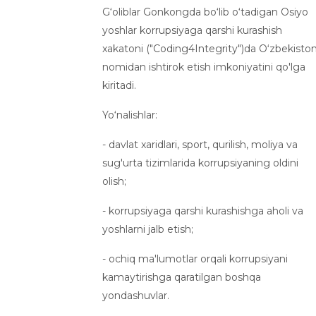
G‘oliblar Gonkongda bo‘lib o‘tadigan Osiyo
yoshlar korrupsiyaga qarshi kurashish
xakatoni ("Coding4Integrity")da O‘zbekisto
nomidan ishtirok etish imkoniyatini qo'lga
kiritadi.
Yo‘nalishlar:
- davlat xaridlari, sport, qurilish, moliya va
sug'urta tizimlarida korrupsiyaning oldini
olish;
- korrupsiyaga qarshi kurashishga aholi va
yoshlarni jalb etish;
- ochiq ma'lumotlar orqali korrupsiyani
kamaytirishga qaratilgan boshqa
yondashuvlar.