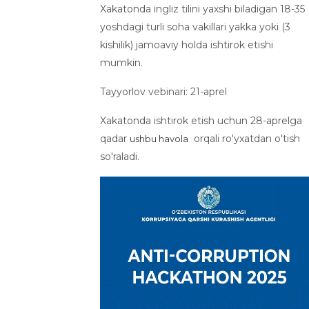
Xakatonda ingliz tilini yaxshi biladigan 18-35
yoshdagi turli soha vakillari yakka yoki (3
kishilik) jamoaviy holda ishtirok etishi
mumkin.
Tayyorlov vebinari: 21-aprel
Xakatonda ishtirok etish uchun 28-aprelga
qadar
orqali ro'yxatdan o'tish
ushbu havola
so'raladi.