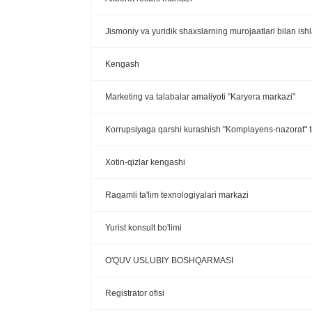
Jismoniy va yuridik shaxslarning murojaatlari bilan ish
Kengash
Marketing va talabalar amaliyoti "Karyera markazi"
Korrupsiyaga qarshi kurashish "Komplayens-nazorat" ti
Xotin-qizlar kengashi
Raqamli ta'lim texnologiyalari markazi
Yurist konsult bo'limi
O'QUV USLUBIY BOSHQARMASI
Registrator ofisi