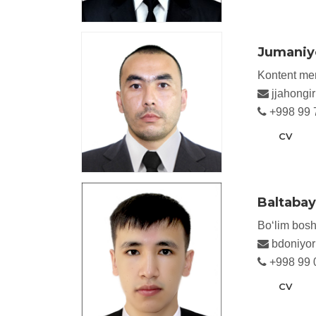
Jumaniy
Kontent me
jjahongi
+998 99 
CV
Baltabay
Bo‘lim boshl
bdoniyo
+998 99 
CV