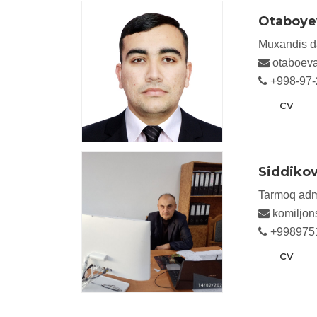
Otaboyev
Muxandis da
otaboev
+998-97-
CV
Siddikov
Tarmoq admi
komiljon
+998975
CV