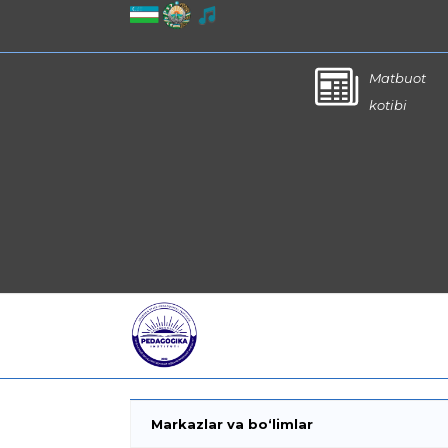
Matbuot
kotibi
Markazlar va bo‘limlar