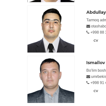
Abdullay
Tarmoq admi
otashab
+998 88 
CV
Ismailo
Bo'lim boshl
umrbekis
+998 91 
CV