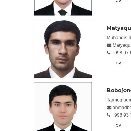
CV
Matyaqu
Muhandis-da
Matyaqu
+998 97 
CV
Bobojono
Tarmoq admi
ahmadbo
+998 93 
CV