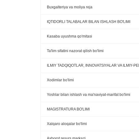
Buxgalteriya va moliya reja
IQTIDORLI TALABALAR BILAN ISHLASH BO'LIMI
Kasaba uyushma qo'mitasi
Ta'lim sifatini nazorat qilish bo'limi
ILMIY TADQIQOTLAR, INNOVATSIYALAR VA ILMIY-
Xodimlar bo'limi
Yoshlar bilan ishlash va ma'naviyat-marifat bo'limi
MAGISTRATURA BO'LIMI
Xalqaro aloqalar bo'limi
Axborot resurs markazi