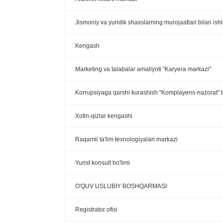
Jismoniy va yuridik shaxslarning murojaatlari bilan ish
Kengash
Marketing va talabalar amaliyoti "Karyera markazi"
Korrupsiyaga qarshi kurashish "Komplayens-nazorat" ti
Xotin-qizlar kengashi
Raqamli ta'lim texnologiyalari markazi
Yurist konsult bo'limi
O'QUV USLUBIY BOSHQARMASI
Registrator ofisi