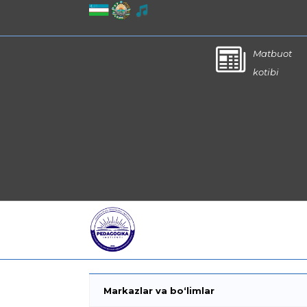
Matbuot
kotibi
Markazlar va bo‘limlar