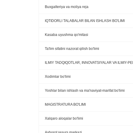
Buxgalteriya va moliya reja
IQTIDORLI TALABALAR BILAN ISHLASH BO'LIMI
Kasaba uyushma qo'mitasi
Ta'lim sifatini nazorat qilish bo'limi
ILMIY TADQIQOTLAR, INNOVATSIYALAR VA ILMIY-
Xodimlar bo'limi
Yoshlar bilan ishlash va ma'naviyat-marifat bo'limi
MAGISTRATURA BO'LIMI
Xalqaro aloqalar bo'limi
Axborot resurs markazi