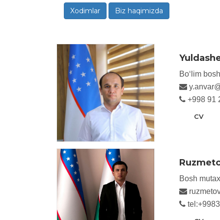
Xodimlar
Biz haqimizda
Yuldashe
Bo‘lim boshl
y.anvar
+998 91 
CV
Ruzmetov
Bosh mutax
ruzmetov
tel:+998