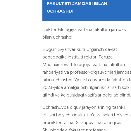
FAKULTETI JAMOASI BILAN
UCHRASHDI
Rektor Filologiya va tarix fakulteti jamoasi
bilan uchrashdi
Bugun, 5-yanvar kuni Urganch davlat
pedagogika instituti rektori Feruza
Madraximova Filologoya va tarix fakulteti
rahbariyati va professor-o‘qituvchilari jamoas
bilan uchrashdi. Yig'ilish davomida fakultetd
2023-yilda amalga oshirilgan ishlar sarhisob
qilindi va kelgusidagi vazifalar belgilab olindi.
Uchrashuvda o'quv jarayonlarining tashkil
etilishi bo'yicha institut o'quv ishlari bo‘yicha
prorektori Umar Sharipov ma'ruza qildi.
Shuningdek, fakultet professor-