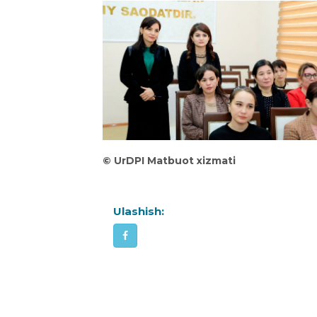
©️ UrDPI Matbuot xizmati
Ulashish: