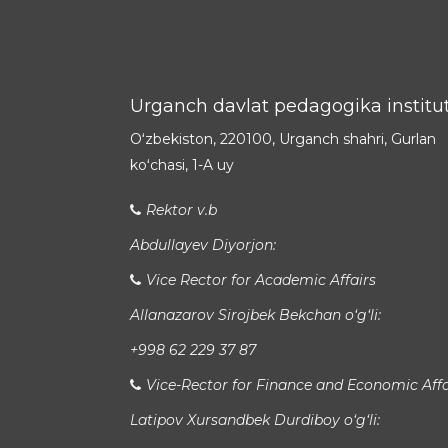
Urganch davlat pedagogika institut
Oʻzbekiston, 220100, Urganch shahri, Gurlan
koʻchasi, 1-A uy
Rektor v.b
Abdullayev Diyorjon:
Vice Rector for Academic Affairs
Allanazarov Sirojbek Bekchan o‘g‘li:
+998 62 229 37 87
Vice-Rector for Finance and Economic Affa
Latipov Xursandbek Durdiboy o‘g‘li: