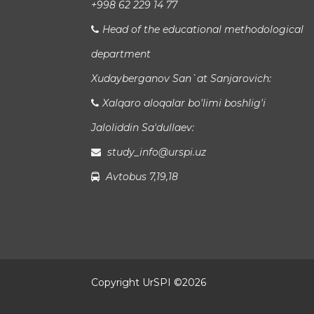
+998 62 229 14 77
Head of the educational methodological
department
Xudayberganov San`at Sanjarovich:
Xalqaro aloqalar bo'limi boshlig'i
Jaloliddin Sa'dullaev:
study_info@urspi.uz
Avtobus 7,19,18
Copyright UrSPI ©
2026