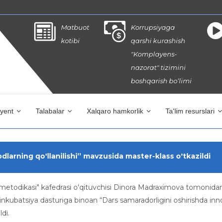
Matbuot
Korrupsiyaga
kotibi
qarshi kurashish
"Komplayens-
nazorat" tizimini
boshqarish bo‘limi
iyent
Talabalar
Xalqaro hamkorlik
Ta'lim resurslari
larning qo'llanilishi” mavzusida master-klass o'tkazildi
 metodikasi" kafedrasi o'qituvchisi Dinora Madraximova tomonida
 inkubatsiya dasturiga binoan “Dars samaradorligini oshirishda in
di.