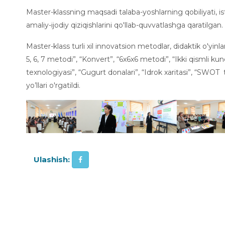
Master-klassning maqsadi talaba-yoshlarning qobiliyati, ist
amaliy-ijodiy qiziqishlarini qo'llab-quvvatlashga qaratilgan
Master-klass turli xil innovatsion metodlar, didaktik o'yinlar
5, 6, 7 metodi”, “Konvert”, “6x6x6 metodi”, “Ikki qismli ku
texnologiyasi”, “Gugurt donalari”, “Idrok xaritasi”, “SWOT 
yo’llari o'rgatildi.
Ulashish: