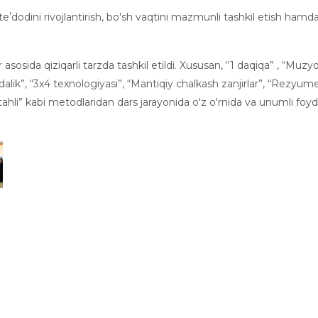
eʼdodini rivojlantirish, bo'sh vaqtini mazmunli tashkil etish hamd
.
 asosida qiziqarli tarzda tashkil etildi. Xususan, “1 daqiqa” , “Muzyor
ndalik”, “3x4 texnologiyasi”, “Mantiqiy chalkash zanjirlar”, “Rezyum
tahli” kabi metodlaridan dars jarayonida o'z o'rnida va unumli foy