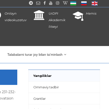
Onlayn
UrDPI
Hemis
videokuzatuv
Akademik
litseyi
Talabalarni turar joy bilan ta'minlash
Yangiliklar
Ommaviy tadbir
n 231-232-
novatsion
Grantlar