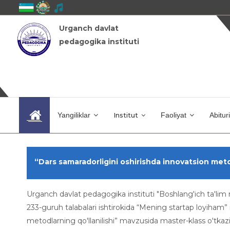
Urganch davlat
pedagogika instituti
Yangiliklar
Institut
Faoliyat
Abitur
“Dars samaradorligini oshirishda innovatsion metod
Urganch davlat pedagogika instituti "Boshlang'ich ta'lim
233-guruh talabalari ishtirokida “Mening startap loyiham”
metodlarning qo'llanilishi” mavzusida master-klass o'tkazil