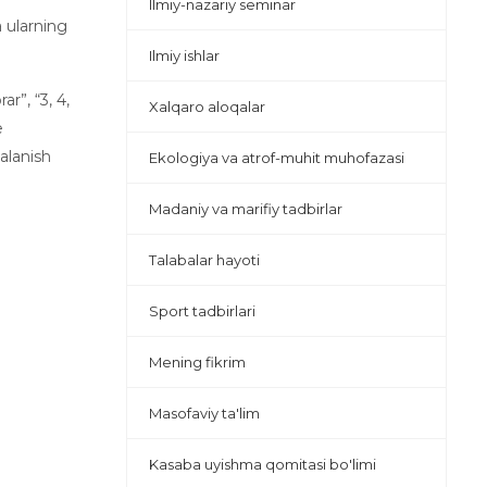
Ilmiy-nazariy seminar
a ularning
Ilmiy ishlar
ar”, “3, 4,
Xalqaro aloqalar
e
dalanish
Ekologiya va atrof-muhit muhofazasi
Madaniy va marifiy tadbirlar
Talabalar hayoti
Sport tadbirlari
Mening fikrim
Masofaviy ta'lim
Kasaba uyishma qomitasi bo'limi