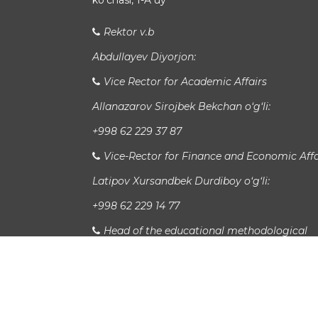
koʻchasi, 1-A uy
Rektor v.b
Abdullayev Diyorjon:
Vice Rector for Academic Affairs
Allanazarov Sirojbek Bekchan o‘g‘li:
+998 62 229 37 87
Vice-Rector for Finance and Economic Affa
Latipov Xursandbek Durdiboy o‘g‘li:
+998 62 229 14 77
Head of the educational methodological
department
Xudayberganov San`at Sanjarovich:
Xalqaro aloqalar bo'limi boshlig'i