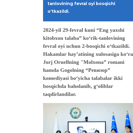
tanlovining fevral oyi bosqichi
o‘tkazildi.
2024-yil 29-fevral kuni “Eng yaxshi
kitobxon talaba” ko‘rik-tanlovining
fevral oyi uchun 2-bosqichi o‘tkazildi.
Hakamlar hayʼatining xulosasiga ko‘ra
Jorj Oruellning "Molxona” romani
hamda Gogolning “Ревизор”
komediyasi bo‘yicha talabalar ikki
bosqichda baholanib, g‘oliblar
taqdirlandilar.