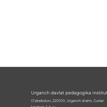
Urganch davlat pedagogika institut
Oʻzbekiston, 220100, Urganch shahri, Gurlan