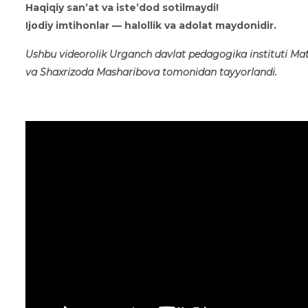
Haqiqiy san’at va iste’dod sotilmaydi!
Ijodiy imtihonlar — halollik va adolat maydonidir.
Ushbu videorolik Urganch davlat pedagogika instituti Ma
va Shaxrizoda Masharibova tomonidan tayyorlandi.