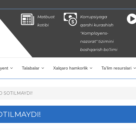
Matbuot
Korrupsiyaga
kotibi
qarshi kurashish
"Komplayens-
nazorat" tizimini
boshqarish bo‘limi
iyent
Talabalar
Xalqaro hamkorlik
Ta'lim resurslari
D SOTILMAYDI!
OTILMAYDI!