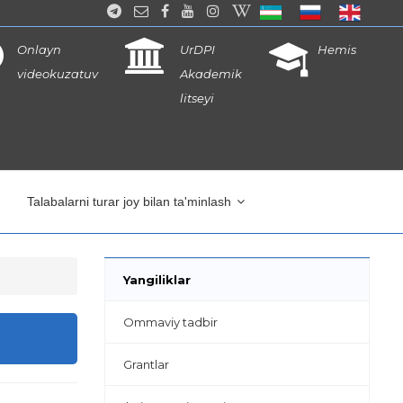
Onlayn
UrDPI
Hemis
videokuzatuv
Akademik
litseyi
Talabalarni turar joy bilan ta'minlash
Yangiliklar
Ommaviy tadbir
Grantlar