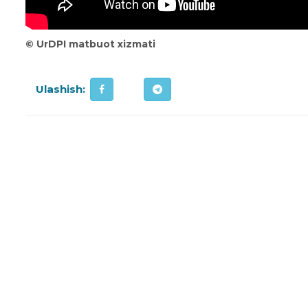
©️ UrDPI matbuot xizmati
Ulashish: