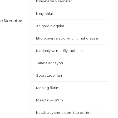
Ilmiy-nazariy seminar
Ilmiy ishlar
ahon Mamatov
Xalqaro aloqalar
Ekologiya va atrof-muhit muhofazasi
Madaniy va marifiy tadbirlar
Talabalar hayoti
Sport tadbirlari
Mening fikrim
Masofaviy ta'lim
Kasaba uyishma qomitasi bo'limi