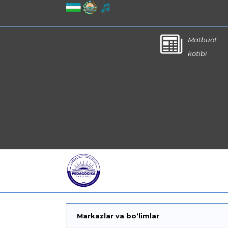
Matbuot
kotibi
Markazlar va bo‘limlar