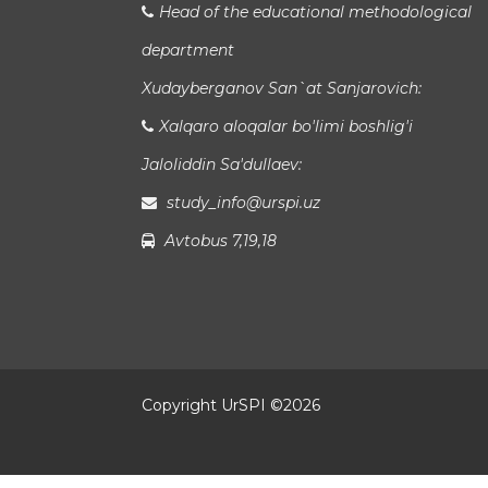
Head of the educational methodological
department
Xudayberganov San`at Sanjarovich:
Xalqaro aloqalar bo'limi boshlig'i
Jaloliddin Sa'dullaev:
study_info@urspi.uz
Avtobus 7,19,18
Copyright UrSPI ©
2026