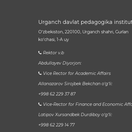
Urganch davlat pedagogika institut
Oʻzbekiston, 220100, Urganch shahri, Gurlan
koʻchasi, 1-A uy
Rektor v.b
Abdullayev Diyorjon:
Vice Rector for Academic Affairs
Allanazarov Sirojbek Bekchan o‘g‘li:
+998 62 229 37 87
Vice-Rector for Finance and Economic Affa
Latipov Xursandbek Durdiboy o‘g‘li:
+998 62 229 14 77