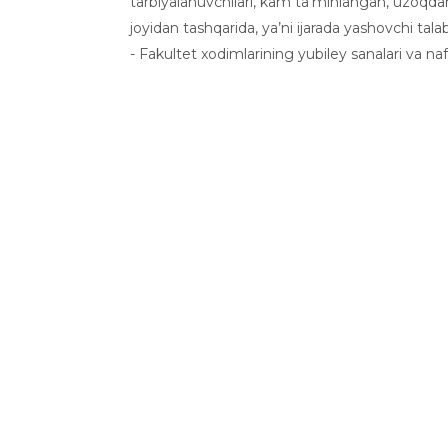
tarbiyalanuvchilari, kam ta’minlangan, uzoqdan k
joyidan tashqarida, ya’ni ijarada yashovchi tala
- Fakultet xodimlarining yubiley sanalari va naf