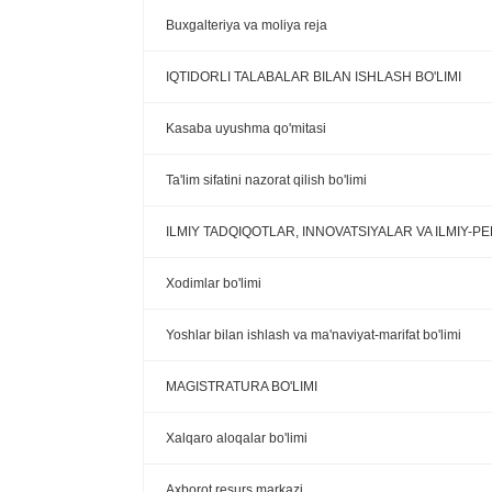
Buxgalteriya va moliya reja
IQTIDORLI TALABALAR BILAN ISHLASH BO'LIMI
Kasaba uyushma qo'mitasi
Ta'lim sifatini nazorat qilish bo'limi
ILMIY TADQIQOTLAR, INNOVATSIYALAR VA ILMIY-
Xodimlar bo'limi
Yoshlar bilan ishlash va ma'naviyat-marifat bo'limi
MAGISTRATURA BO'LIMI
Xalqaro aloqalar bo'limi
Axborot resurs markazi