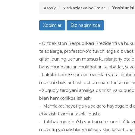
Yoshlar bi
Asosiy
Markazlar va bo‘limlar
Xodimlar
Biz haqimizda
- O‘zbekiston Respublikasi Prezidenti va huk
talabalarga, professor-o‘qituvchilarga o‘z va
qilish, buning uchun maxsus kurslar joriy eta b
bahs-munozaralar, muloqotlar, suhbatlar, savol
- Fakultet profsssor-o‘qituvchilari va talabalari
muxitni shakllantirish uchun sharoitni ta’minla
- Xuquqiy tarbiyani amalga oshirish va xuquqbu
bilan hamkorlikda ishlash;
- Mamlakat hayotiga va xalqaro hayotga oid ax
etkazish tizimini tashkil etish;
- Talabalarning bo‘sh vaqtini mazmunli o‘tkazish
muvofiq yo‘nalishlar va ixtisosliklar, kasb-huna