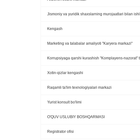
Jismoniy va yuridik shaxslarning murojaatlari bilan ish
Kengash
Marketing va talabalar amaliyoti "Karyera markazi"
Korrupsiyaga qarshi kurashish "Komplayens-nazorat" ti
Xotin-qizlar kengashi
Raqamli ta'lim texnologiyalari markazi
Yurist konsult bo'limi
O'QUV USLUBIY BOSHQARMASI
Registrator ofisi