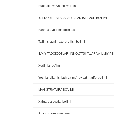
Buxgalteriya va moliya reja
IQTIDORLI TALABALAR BILAN ISHLASH BO'LIMI
Kasaba uyushma qo'mitasi
Ta'lim sifatini nazorat qilish bo'limi
ILMIY TADQIQOTLAR, INNOVATSIYALAR VA ILMIY-
Xodimlar bo'limi
Yoshlar bilan ishlash va ma'naviyat-marifat bo'limi
MAGISTRATURA BO'LIMI
Xalqaro aloqalar bo'limi
Axborot resurs markazi