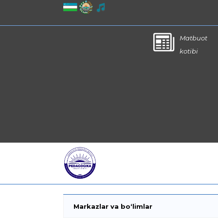
Matbuot
kotibi
Markazlar va bo‘limlar