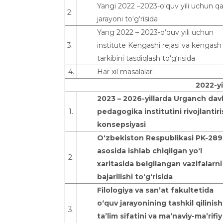
Yangi 2022 –2023-o‘quv yili uchun q
2.
jarayoni to‘g‘risida
Yang 2022 – 2023-o‘quv yili uchun
3.
institute Kengashi rejasi va kengash
tarkibini tasdiqlash to‘g‘risida
4.
Har xil masalalar.
202
2
-yi
2023 – 2026-yillarda Urganch dav
1.
pedagogika institutini rivojlantir
konsepsiyasi
O‘zbekiston Respublikasi PK-289
asosida ishlab chiqilgan yo‘l
2.
xaritasida belgilangan vazifalarni
bajarilishi to‘g‘risida
Filologiya va san’at fakultetida
o‘quv jarayonining tashkil qilinishi
3.
ta’lim sifatini va ma’naviy-ma’rifiy