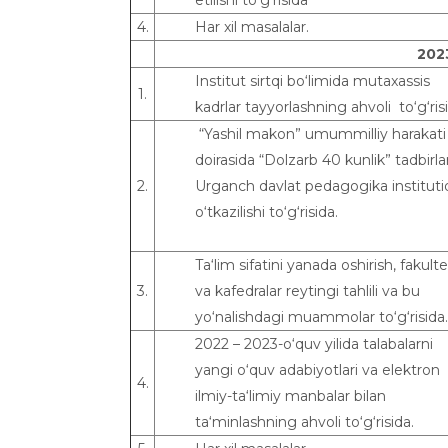
4.
Har xil masalalar.
202
Institut sirtqi bo‘limida mutaxassis
1.
kadrlar tayyorlashning ahvoli to‘g‘ris
“Yashil makon” umummilliy harakati
doirasida “Dolzarb 40 kunlik” tadbirlar
2.
Urganch davlat pedagogika instituti
o‘tkazilishi to‘g‘risida.
Ta‘lim sifatini yanada oshirish, fakulte
3.
va kafedralar reytingi tahlili va bu
yo‘nalishdagi muammolar to‘g‘risida.
2022 – 2023-o‘quv yilida talabalarni
yangi o‘quv adabiyotlari va elektron
4.
ilmiy-ta‘limiy manbalar bilan
ta‘minlashning ahvoli to‘g‘risida.