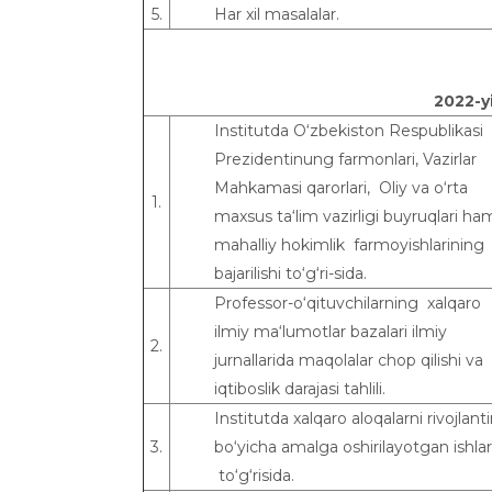
5.
Har xil masalalar.
202
2
-y
Institutda O‘zbekiston Respublikasi
Prezidentinung farmonlari, Vazirlar
Mahkamasi qarorlari, Oliy va o‘rta
1.
maxsus ta‘lim vazirligi buyruqlari h
mahalliy hokimlik farmoyishlarining
bajarilishi to‘g‘ri-sida.
Professor-o‘qituvchilarning xalqaro
ilmiy ma‘lumotlar bazalari ilmiy
2.
jurnallarida maqolalar chop qilishi va
iqtiboslik darajasi tahlili.
Institutda xalqaro aloqalarni rivojlanti
3.
bo‘yicha amalga oshirilayotgan ishlar
to‘g‘risida.