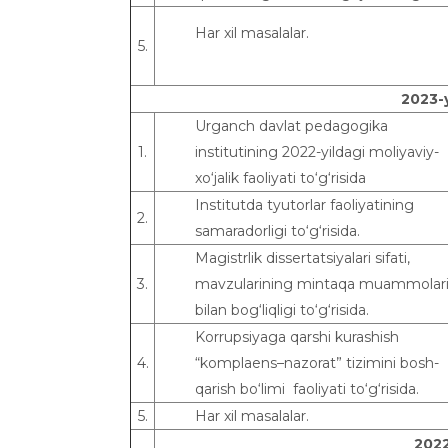
Har xil masalalar.
5.
202
3
-
Urganch davlat pedagogika
1.
institutining 2022-yildagi moliyaviy-
xo‘jalik faoliyati to‘g‘risida
Institutda tyutorlar faoliyatining
2.
samaradorligi to‘g‘risida.
Magistrlik dissertatsiyalari sifati,
3.
mavzularining mintaqa muammolar
bilan bog‘liqligi to‘g‘risida.
Korrupsiyaga qarshi kurashish
4.
“komplaens–nazorat” tizimini bosh-
qarish bo‘limi faoliyati to‘g‘risida.
5.
Har xil masalalar.
202