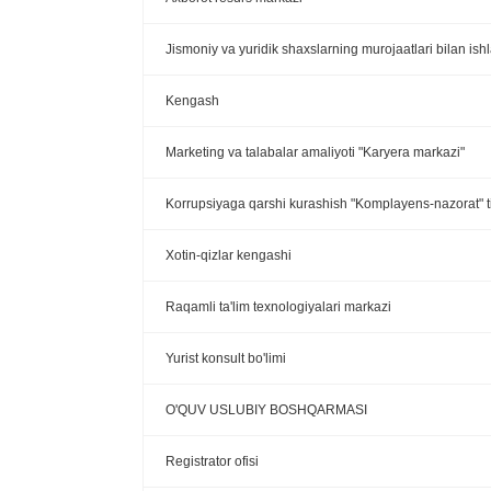
Jismoniy va yuridik shaxslarning murojaatlari bilan ish
Kengash
Marketing va talabalar amaliyoti "Karyera markazi"
Korrupsiyaga qarshi kurashish "Komplayens-nazorat" ti
Xotin-qizlar kengashi
Raqamli ta'lim texnologiyalari markazi
Yurist konsult bo'limi
O'QUV USLUBIY BOSHQARMASI
Registrator ofisi