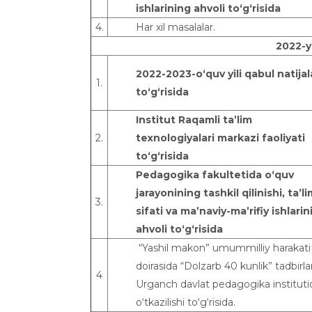
ishlarining ahvoli to‘g‘risida
4.
Har xil masalalar.
202
2-
y
2022-2023-o‘quv yili qabul natijal
1.
to‘g‘risida
Institut Raqamli ta’lim
2.
texnologiyalari markazi faoliyati
to‘g‘risida
Pedagogika fakultetida o‘quv
jarayonining tashkil qilinishi, ta’l
3.
sifati va ma’naviy-ma’rifiy ishlarin
ahvoli to‘g‘risida
“Yashil makon” umummilliy harakati
doirasida “Dolzarb 40 kunlik” tadbirlar
4
Urganch davlat pedagogika instituti
o‘tkazilishi to‘g‘risida.