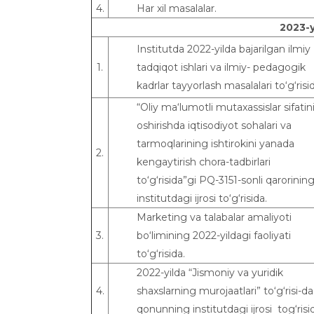
4.
Har xil masalalar.
202
3
-y
Institutda 2022-yilda bajarilgan ilmiy
1.
tadqiqot ishlari va ilmiy- pedagogik
kadrlar tayyorlash masalalari to‘g‘risi
“Oliy ma‘lumotli mutaxassislar sifatin
oshirishda iqtisodiyot sohalari va
tarmoqlarining ishtirokini yanada
2.
kengaytirish chora-tadbirlari
to‘g‘risida”gi PQ-3151-sonli qarorinin
institutdagi ijrosi to‘g‘risida.
Marketing va talabalar amaliyoti
3.
bo‘limining 2022-yildagi faoliyati
to‘g‘risida.
2022-yilda “Jismoniy va yuridik
4.
shaxslarning murojaatlari” to‘g‘risi-da
qonunning institutdagi ijrosi tog‘risi