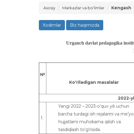
Kengash
Asosiy
Markazlar va bo‘limlar
Xodimlar
Biz haqimizda
Urganch davlat pedagogika instit
№
Ko‘riladigan masalalar
20
22-yi
Yangi 2022 – 2023-o‘quv yili uchun
barcha turdagi ish rejalarini va me’yo
1.
hujjatlarni muhokama qilish va
tasdiqlash to‘g‘risida.