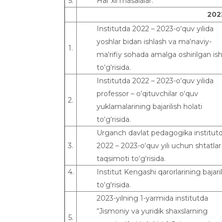
5.
Har xil masalalar.
202
Institutda 2022 – 2023-o‘quv yilida
yoshlar bidan ishlash va ma‘naviy-
1.
ma‘rifiy sohada amalga oshirilgan ish
to‘g‘risida.
Institutda 2022 – 2023-o‘quv yilida
professor – o‘qituvchilar o‘quv
2.
yuklamalarining bajarilish holati
to‘g‘risida.
Urganch davlat pedagogika institut
3.
2022 – 2023-o‘quv yili uchun shtatlar
taqsimoti to‘g‘risida.
4.
Institut Kengashi qarorlarining bajaril
to‘g‘risida.
2023-yilning 1-yarmida institutda
“Jismoniy va yuridik shaxslarning
5.