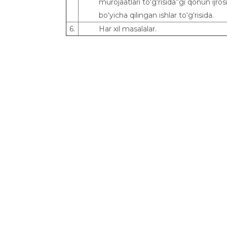
murojaatlari to‘g‘risida”gi qonun ijros
bo‘yicha qilingan ishlar to‘g‘risida.
6.
Har xil masalalar.