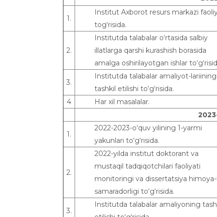
Institut Axborot resurs markazi faoliy
1.
tog‘risida.
Institutda talabalar o‘rtasida salbiy
2.
illatlarga qarshi kurashish borasida
amalga oshirilayotgan ishlar to‘g‘risid
Institutda talabalar amaliyot-lariining
3.
tashkil etilishi to‘g‘risida.
4
Har xil masalalar.
202
3
2022-2023-o‘quv yilining 1-yarmi
1.
yakunlari to‘g‘risida.
2022-yilda institut doktorant va
mustaqil tadqiqotchilari faoliyati
2.
monitoringi va dissertatsiya himoya-l
samaradorligi to‘g‘risida.
Institutda talabalar amaliyoning tash
3.
etilishi to‘g‘risida