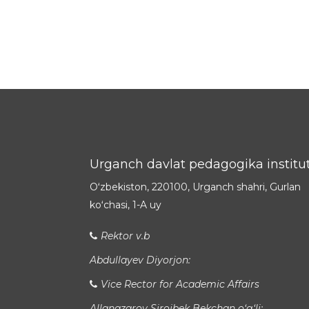
Urganch davlat pedagogika institut
Oʻzbekiston, 220100, Urganch shahri, Gurlan
koʻchasi, 1-A uy
Rektor v.b
Abdullayev Diyorjon:
Vice Rector for Academic Affairs
Allanazarov Sirojbek Bekchan o‘g‘li: