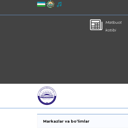
Matbuot
kotibi
Markazlar va bo‘limlar