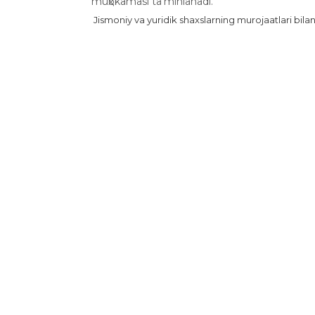
muҳоkamasi ta’minlanadi.
Jismoniy va yuridik shaxslarning murojaatlari bila