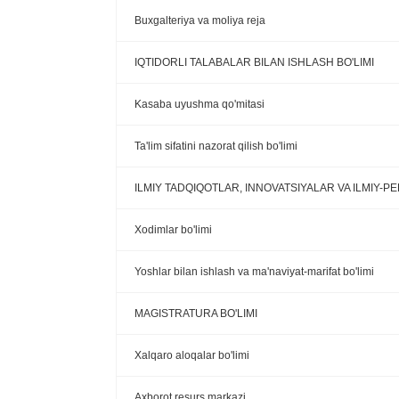
Buxgalteriya va moliya reja
IQTIDORLI TALABALAR BILAN ISHLASH BO'LIMI
Kasaba uyushma qo'mitasi
Ta'lim sifatini nazorat qilish bo'limi
ILMIY TADQIQOTLAR, INNOVATSIYALAR VA ILMIY-
Xodimlar bo'limi
Yoshlar bilan ishlash va ma'naviyat-marifat bo'limi
MAGISTRATURA BO'LIMI
Xalqaro aloqalar bo'limi
Axborot resurs markazi