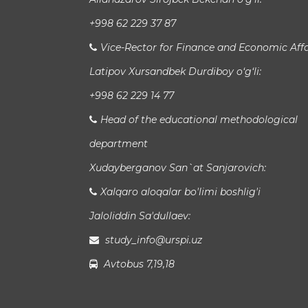
+998 62 229 37 87
Vice-Rector for Finance and Economic Affa
Latipov Xursandbek Durdiboy o‘g‘li:
+998 62 229 14 77
Head of the educational methodological
department
Xudayberganov San`at Sanjarovich:
Xalqaro aloqalar bo'limi boshlig'i
Jaloliddin Sa'dullaev:
study_info@urspi.uz
Avtobus 7,19,18