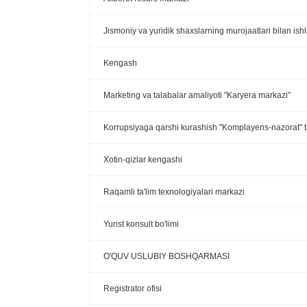
Jismoniy va yuridik shaxslarning murojaatlari bilan ish
Kengash
Marketing va talabalar amaliyoti "Karyera markazi"
Korrupsiyaga qarshi kurashish "Komplayens-nazorat" ti
Xotin-qizlar kengashi
Raqamli ta'lim texnologiyalari markazi
Yurist konsult bo'limi
O'QUV USLUBIY BOSHQARMASI
Registrator ofisi