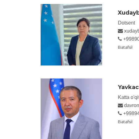
Xudayb
Dotsent
xudayb
+9989
Batafsil
Yavkac
Katta o'qi
davro
+9989
Batafsil