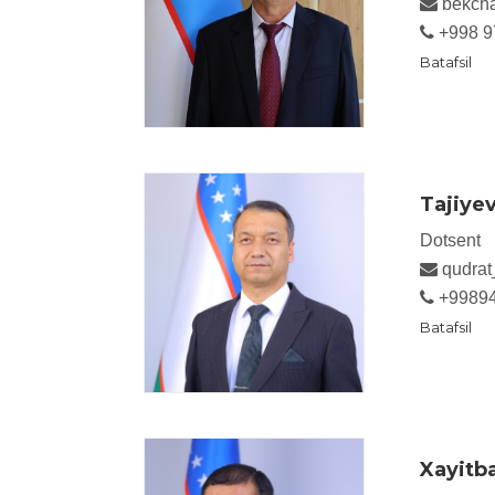
bekcha
+998 9
Batafsil
Tajiye
Dotsent
qudrat
+9989
Batafsil
Xayitb