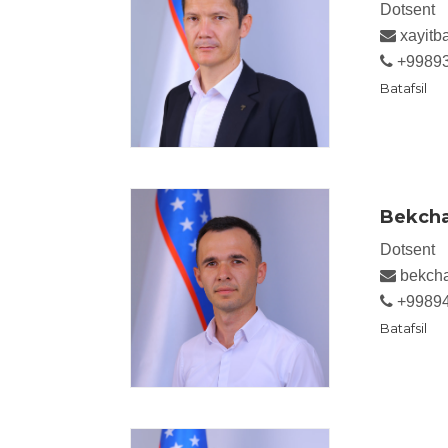
Dotsent
xayitb
+9989
Batafsil
Bekcha
Dotsent
bekcha
+9989
Batafsil