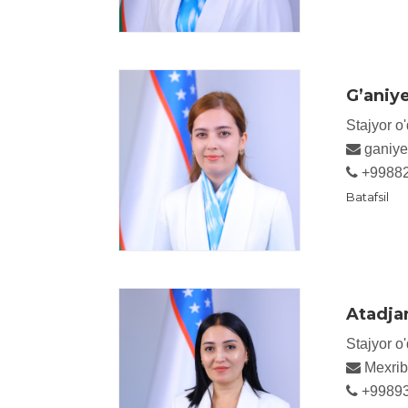
G’aniy
Stajyor o'
ganiy
+9988
Batafsil
Atadja
Stajyor o'
Mexri
+9989