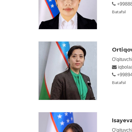
+9988
Batafsil
Ortiqo
O'qituvch
iqbol
+9989
Batafsil
Isayev
O'qituvch