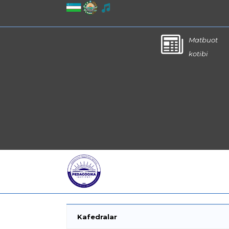
Matbuot
kotibi
Kafedralar