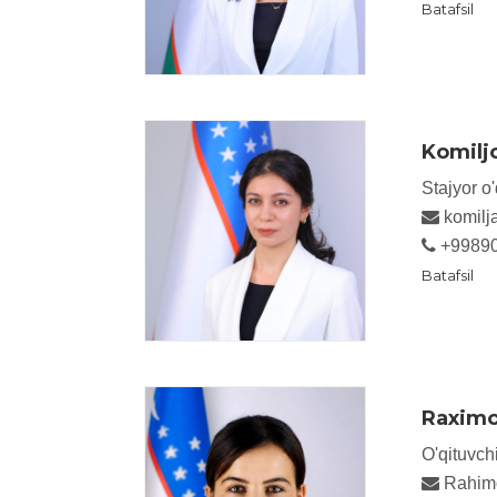
Batafsil
Komilj
Stajyor o'
komilj
+9989
Batafsil
Raximo
O'qituvch
Rahim