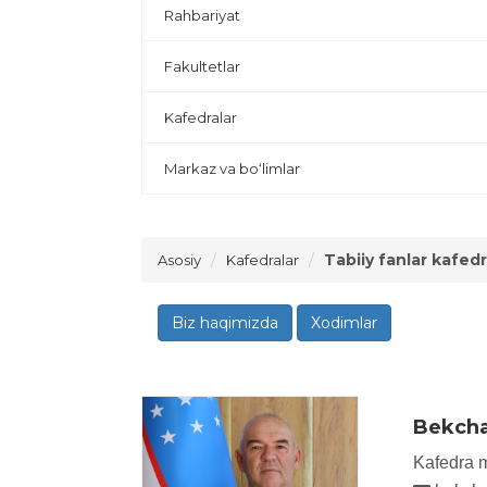
Rahbariyat
Fakultetlar
Kafedralar
Markaz va bo‘limlar
Tabiiy fanlar kafedr
Asosiy
Kafedralar
Biz haqimizda
Xodimlar
Bekcha
Kafedra m