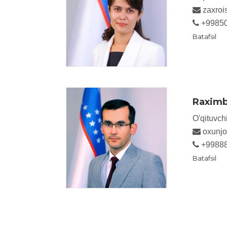
zaxroi
+9985
Batafsil
Raximb
O'qituvch
oxunjo
+9988
Batafsil