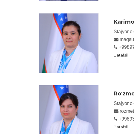
Karimo
Stajyor o'
maqsu
+9989
Batafsil
Ro‘zme
Stajyor o'
rozmet
+9989
Batafsil