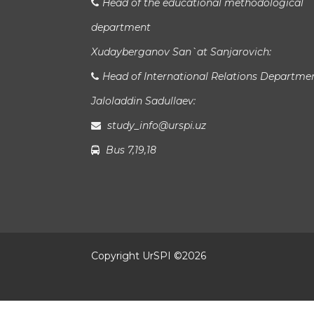
Head of the educational methodological
department
Xudayberganov San`at Sanjarovich:
Head of International Relations Departme
Jaloladdin Sadullaev:
study_info@urspi.uz
Bus 7,19,18
Copyright UrSPI ©
2026