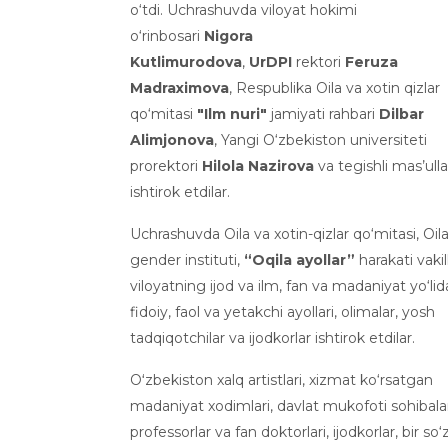
o‘tdi. Uchrashuvda viloyat hokimi
o‘rinbosari
Nigora
Kutlimurodova
,
UrDPI
rektori
Feruza
Madraximova
, Respublika Oila va xotin qizlar
qo‘mitasi
"Ilm nuri"
jamiyati rahbari
Dilbar
Alimjonova
, Yangi O‘zbekiston universiteti
prorektori
Hilola Nazirova
va tegishli mas’ulla
ishtirok etdilar.
Uchrashuvda Oila va xotin-qizlar qo‘mitasi, Oil
gender instituti,
“Oqila ayollar”
harakati vakill
viloyatning ijod va ilm, fan va madaniyat yo‘lid
fidoiy, faol va yetakchi ayollari, olimalar, yosh
tadqiqotchilar va ijodkorlar ishtirok etdilar.
Oʻzbekiston xalq artistlari, xizmat ko‘rsatgan
madaniyat xodimlari, davlat mukofoti sohibalar
professorlar va fan doktorlari, ijodkorlar, bir so‘