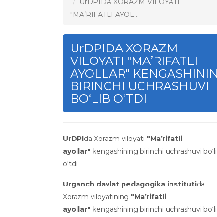
UrDPIDA XORAZM VILOYATI
"MAʼRIFATLI AYOL...
UrDPIDA XORAZM
VILOYATI "MAʼRIFATLI
AYOLLAR" KENGASHINI
BIRINCHI UCHRASHUVI
BO‘LIB O‘TDI
UrDPI
da Xorazm viloyati
"Maʼrifatli
ayollar"
kengashining birinchi uchrashuvi bo‘l
o‘tdi
Urganch davlat pedagogika instituti
da
Xorazm viloyatining
"Maʼrifatli
ayollar"
kengashining birinchi uchrashuvi bo‘l