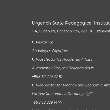
Urgench State Pedagogical Institu
1-A, Gurlan str, Urgench city, 220100, Uzbekis
Rektor v.b
Abdullayev Diyorjon:
Vice Rector for Academic Affairs
Allanazarov Sirojbek Bekchan o‘g‘li:
+998 62 229 37 87
Vice-Rector for Finance and Economic Affa
Latipov Xursandbek Durdiboy o‘g‘li:
+998 62 229 14 77