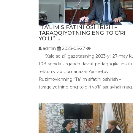
“TA’LIM SIFATINI OSHIRISH –
TARAQQIYOTNING ENG TO‘G‘RI
YO‘LI” ...
admin
2023-05-27
“Xalq so‘zi” gazetasining 2023-yil 27-may k
108-sonida Urganch davlat pedagogika institu
rektori v.v.b. Jumanazar Yarmetov
Ruzimovichning “Ta’lim sifatini oshirish –
taraqqiyotning eng to‘g‘ri yo‘li” sarlavhali maq..