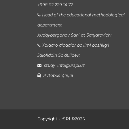
+998 62 229 14 77
Head of the educational methodological
department
Xudayberganov San`at Sanjarovich:
Xalqaro aloqalar bo'limi boshlig'i
Jaloliddin Sa'dullaev:
study_info@urspi.uz
Avtobus 7,19,18
Copyright UrSPI ©
2026