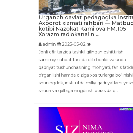
Urganch davlat pedagogika instit
Axborot xizmati rahbari — Matbu
kotibi Nazokat Kamilova FM.105
Xorazm radiokanalin ...
admin
2023-05-02
Jonli efir tarzida tashkil qilingan eshittirish
samimiy suhbat tarzida olib borildi va unda
qadriyat tushunchasining mohiyati, fan sifatid
o‘rganilishi hamda o‘ziga xos turlarga bo‘linishi
shuningdek, institutda milliy qadriyatlarni yosh
shuuri va qalbiga singdirish borasida q...