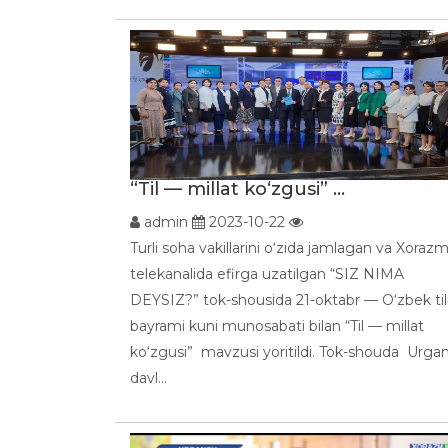
“Til — millat ko‘zgusi” ...
admin
2023-10-22
Turli soha vakillarini o‘zida jamlagan va Xoraz
telekanalida efirga uzatilgan “SIZ NIMA
DEYSIZ?” tok-shousida 21-oktabr — O‘zbek til
bayrami kuni munosabati bilan “Til — millat
ko‘zgusi” mavzusi yoritildi. Tok-shouda Urga
davl...