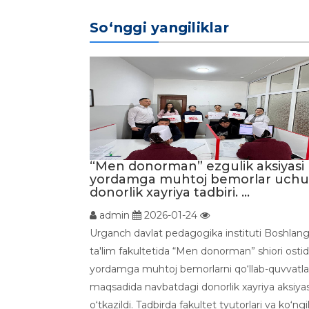
So‘nggi yangiliklar
“Men donorman” ezgulik aksiyasi
yordamga muhtoj bemorlar uch
donorlik xayriya tadbiri. ...
admin
2026-01-24
Urganch davlat pedagogika instituti Boshlang
ta'lim fakultetida “Men donorman” shiori osti
yordamga muhtoj bemorlarni qo‘llab-quvvatl
maqsadida navbatdagi donorlik xayriya aksiyas
o‘tkazildi. Tadbirda fakultet tyutorlari va ko‘ngil