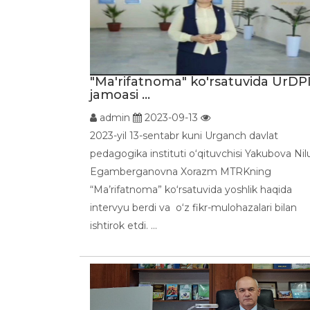
"Ma'rifatnoma" ko'rsatuvida UrDP
jamoasi ...
admin
2023-09-13
2023-yil 13-sentabr kuni Urganch davlat
pedagogika instituti o‘qituvchisi Yakubova Nil
Egamberganovna Xorazm MTRKning
“Ma’rifatnoma” ko‘rsatuvida yoshlik haqida
intervyu berdi va o‘z fikr-mulohazalari bilan
ishtirok etdi. ...