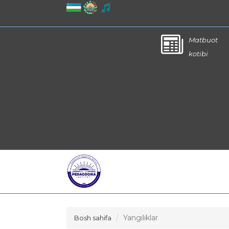
Matbuot
kotibi
Yangiliklar
Bosh sahifa