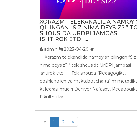
XORAZM TELEKANALIDA NAMOYI
QILINGAN “SIZ NIMA DEYSIZ?!” T
SHOUSIDA URDPI JAMOASI
ISHTIROK ETDI ...
admin
2023-04-20
Xorazm telekanalida namoyish qilingan “Siz
nima deysiz?!” tok-shousida UrDPI jamoasi
ishtirok etdi. Tok-shouda “Pedagogika,
boshlang‘ich va maktabgacha ta’lim metodika
kafedrasi mudiri Doniyor Nafasov, Pedagogik
fakulteti ka...
«
1
2
»