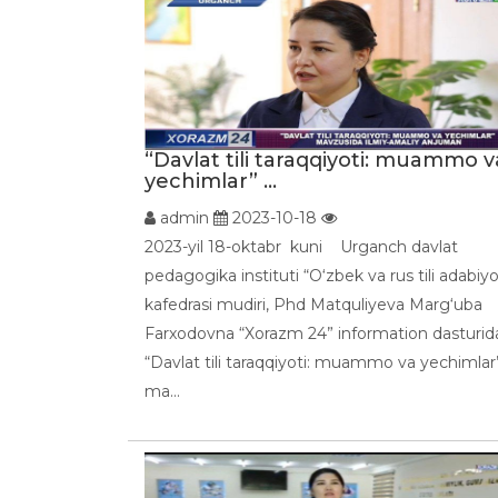
“Davlat tili taraqqiyoti: muammo v
yechimlar” ...
admin
2023-10-18
2023-yil 18-oktabr kuni Urganch davlat
pedagogika instituti “O‘zbek va rus tili adabiyo
kafedrasi mudiri, Phd Matquliyeva Marg‘uba
Farxodovna “Xorazm 24” information dasturid
“Davlat tili taraqqiyoti: muammo va yechimlar
ma...