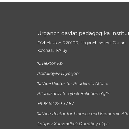
Urganch davlat pedagogika institut
Oʻzbekiston, 220100, Urganch shahri, Gurlan
koʻchasi, 1-A uy
Rektor v.b
Abdullayev Diyorjon:
Vice Rector for Academic Affairs
Allanazarov Sirojbek Bekchan o‘g‘li:
+998 62 229 37 87
Vice-Rector for Finance and Economic Affa
Latipov Xursandbek Durdiboy o‘g‘li: