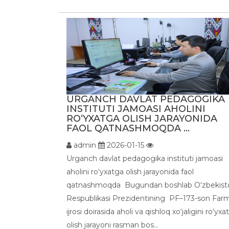
URGANCH DAVLAT PEDAGOGIKA
INSTITUTI JAMOASI AHOLINI
RO‘YXATGA OLISH JARAYONIDA
FAOL QATNASHMOQDA ...
admin
2026-01-15
Urganch davlat pedagogika instituti jamoasi
aholini ro‘yxatga olish jarayonida faol
qatnashmoqda Bugundan boshlab O‘zbekist
Respublikasi Prezidentining PF–173-son Far
ijrosi doirasida aholi va qishloq xo‘jaligini ro‘yxa
olish jarayoni rasman bos...