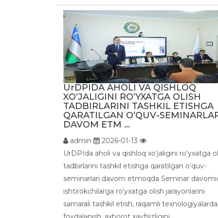
UrDPIDA AHOLI VA QISHLOQ
XO‘JALIGINI RO‘YXATGA OLISH
TADBIRLARINI TASHKIL ETISHGA
QARATILGAN O‘QUV-SEMINARLAR
DAVOM ETM ...
admin
2026-01-13
UrDPIda aholi va qishloq xo‘jaligini ro‘yxatga o
tadbirlarini tashkil etishga qaratilgan o‘quv-
seminarlari davom etmoqda Seminar davomi
ishtirokchilarga ro‘yxatga olish jarayonlarini
samarali tashkil etish, raqamli texnologiyalard
foydalanish, axborot xavfsizligini...