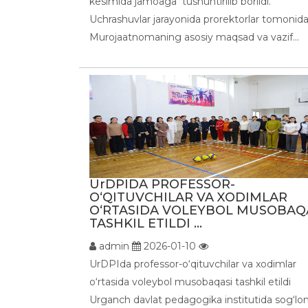
kesimida jamoaga tushuntirilib borildi.
Uchrashuvlar jarayonida prorektorlar tomonid
Murojaatnomaning asosiy maqsad va vazif...
UrDPIDA PROFESSOR-
O‘QITUVCHILAR VA XODIMLAR
O‘RTASIDA VOLEYBOL MUSOBAQ
TASHKIL ETILDI ...
admin
2026-01-10
UrDPIda professor-o‘qituvchilar va xodimlar
o‘rtasida voleybol musobaqasi tashkil etildi
Urganch davlat pedagogika institutida sog‘l