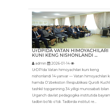
UrDPIDA VATAN HIMOYACHILARI
KUNI KENG NISHONLANDI ...
admin
2026-01-14
UrDPIda Vatan himoyachilari kuni keng
nishonlandi 14-yanvar — Vatan himoyachilari k
hamda O‘zbekiston Respublikasi Qurolli Kuchl
tashkil topganining 34 yilligi munosabati bilan
Urganch davlat pedagogika institutida bayra
tadbiri bo‘lib o‘tdi. Tadbirda institut re...