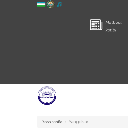
Matbuot
kotibi
Yangiliklar
Bosh sahifa