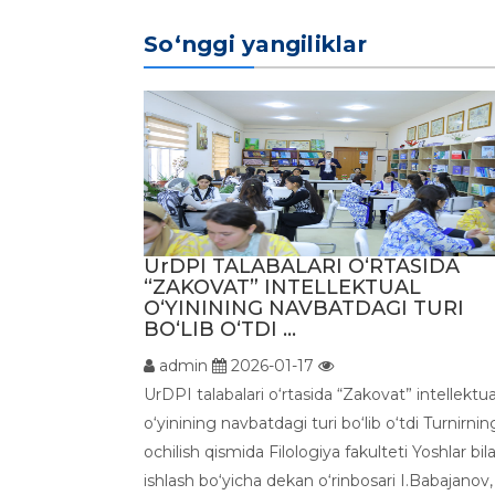
So‘nggi yangiliklar
UrDPI TALABALARI O‘RTASIDA
“ZAKOVAT” INTELLEKTUAL
O‘YININING NAVBATDAGI TURI
BO‘LIB O‘TDI ...
admin
2026-01-17
UrDPI talabalari o‘rtasida “Zakovat” intellektua
o‘yinining navbatdagi turi bo‘lib o‘tdi Turnirnin
ochilish qismida Filologiya fakulteti Yoshlar bil
ishlash bo‘yicha dekan o‘rinbosari I.Babajanov,