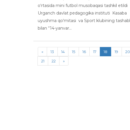
o‘rtasida mini futbol musobaqasi tashkil etildi
Urganch davlat pedagogika instituti Kasaba
uyushma qoʻmitasi va Sport klubining tashab
bilan “14-yanvar...
«
13
14
15
16
17
18
19
20
21
22
»