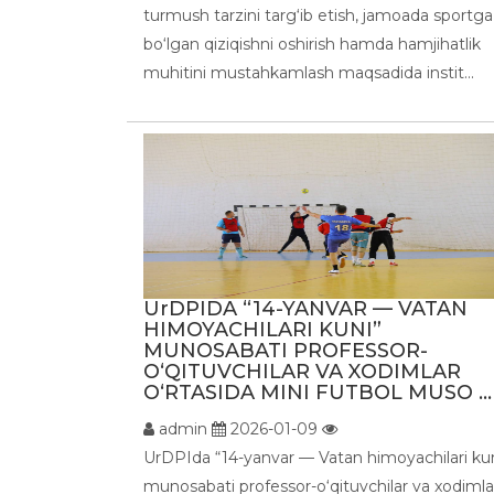
turmush tarzini targ‘ib etish, jamoada sportga
bo‘lgan qiziqishni oshirish hamda hamjihatlik
muhitini mustahkamlash maqsadida instit...
UrDPIDA “14-YANVAR — VATAN
HIMOYACHILARI KUNI”
MUNOSABATI PROFESSOR-
O‘QITUVCHILAR VA XODIMLAR
O‘RTASIDA MINI FUTBOL MUSO ...
admin
2026-01-09
UrDPIda “14-yanvar — Vatan himoyachilari ku
munosabati professor-o‘qituvchilar va xodimla