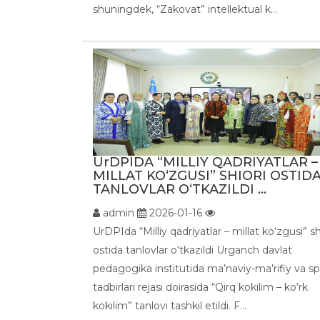
shuningdek, “Zakovat” intellektual k...
UrDPIDA “MILLIY QADRIYATLAR –
MILLAT KO‘ZGUSI” SHIORI OSTID
TANLOVLAR O‘TKAZILDI ...
admin
2026-01-16
UrDPIda “Milliy qadriyatlar – millat ko‘zgusi” sh
ostida tanlovlar o‘tkazildi Urganch davlat
pedagogika institutida ma’naviy-ma’rifiy va sp
tadbirlari rejasi doirasida “Qirq kokilim – ko‘rk
kokilim” tanlovi tashkil etildi. F...