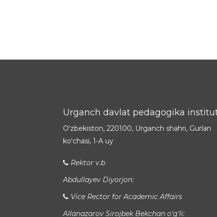
Urganch davlat pedagogika institut
Oʻzbekiston, 220100, Urganch shahri, Gurlan
koʻchasi, 1-A uy
Rektor v.b
Abdullayev Diyorjon:
Vice Rector for Academic Affairs
Allanazarov Sirojbek Bekchan o‘g‘li: