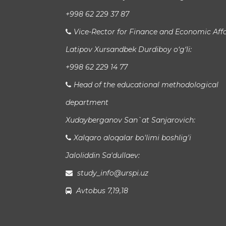
+998 62 229 37 87
Vice-Rector for Finance and Economic Affa
Latipov Xursandbek Durdiboy o‘g‘li:
+998 62 229 14 77
Head of the educational methodological
department
Xudayberganov San`at Sanjarovich:
Xalqaro aloqalar bo'limi boshlig'i
Jaloliddin Sa'dullaev:
study_info@urspi.uz
Avtobus 7,19,18