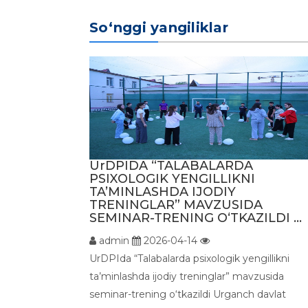
So‘nggi yangiliklar
UrDPIDA “TALABALARDA
PSIXOLOGIK YENGILLIKNI
TA’MINLASHDA IJODIY
TRENINGLAR” MAVZUSIDA
SEMINAR-TRENING O‘TKAZILDI ...
admin
2026-04-14
UrDPIda “Talabalarda psixologik yengillikni
ta’minlashda ijodiy treninglar” mavzusida
seminar-trening o‘tkazildi Urganch davlat