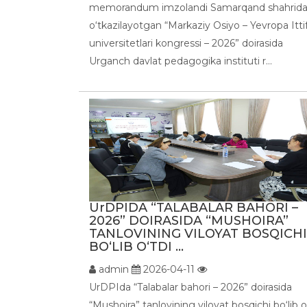
memorandum imzolandi Samarqand shahrid
o‘tkazilayotgan “Markaziy Osiyo – Yevropa Itti
universitetlari kongressi – 2026” doirasida
Urganch davlat pedagogika instituti r...
UrDPIDA “TALABALAR BAHORI –
2026” DOIRASIDA “MUSHOIRA”
TANLOVINING VILOYAT BOSQICHI
BO‘LIB O‘TDI ...
admin
2026-04-11
UrDPIda “Talabalar bahori – 2026” doirasida
“Mushoira” tanlovining viloyat bosqichi bo‘lib o