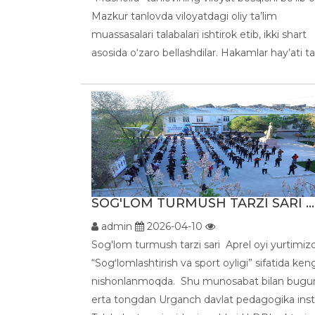
Mazkur tanlovda viloyatdagi oliy ta’lim
muassasalari talabalari ishtirok etib, ikki shart
asosida o‘zaro bellashdilar. Hakamlar hay’ati tar
SOG'LOM TURMUSH TARZI SARI ...
admin
2026-04-10
Sog'lom turmush tarzi sari Aprel oyi yurtimiz
“Sogʻlomlashtirish va sport oyligi” sifatida ken
nishonlanmoqda. Shu munosabat bilan bugu
erta tongdan Urganch davlat pedagogika insti