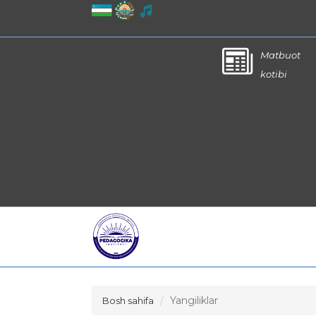
Matbuot
kotibi
Yangiliklar
Bosh sahifa