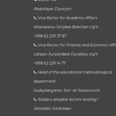
Abdullayev Diyorjon:
Vice Rector for Academic Affairs
Allanazarov Sirojbek Bekchan o‘g‘li:
+998 62 229 37 87
Vice-Rector for Finance and Economic Affa
Latipov Xursandbek Durdiboy o‘g‘li:
+998 62 229 14 77
Head of the educational methodological
department
Xudayberganov San`at Sanjarovich:
Xalqaro aloqalar bo'limi boshlig'i
Jaloliddin Sa'dullaev: