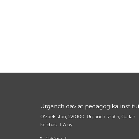
Urganch davlat pedagogika institut
Oʻzbekiston, 220100, Urganch shahri, Gurlan
koʻchasi, 1-A uy
Rektor v.b