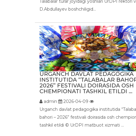
Talabalar turar joyidagi yoshlari UrDPI rektori v
D.Abdullayev boshchiligid...
URGANCH DAVLAT PEDAGOGIKA
INSTITUTIDA “TALABALAR BAHOR
2026” FESTIVALI DOIRASIDA OSH
CHEMPIONATI TASHKIL ETILDI ...
admin
2026-04-09
Urganch davlat pedagogika institutida “Talaba
bahori – 2026” festivali doirasida osh chempio
tashkil etildi ©️ UrDPI matbuot xizmati ...