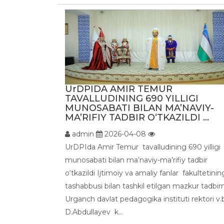
UrDPIDA AMIR TEMUR
TAVALLUDINING 690 YILLIGI
MUNOSABATI BILAN MA’NAVIY-
MA’RIFIY TADBIR O‘TKAZILDI ...
admin
2026-04-08
UrDPIda Amir Temur tavalludining 690 yilligi
munosabati bilan ma’naviy-ma’rifiy tadbir
o‘tkazildi Ijtimoiy va amaliy fanlar fakultetinin
tashabbusi bilan tashkil etilgan mazkur tadbir
Urganch davlat pedagogika instituti rektori v
D.Abdullayev k...