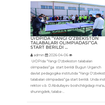
UrDPIDA “YANGI OʻZBEKISTON
TALABALARI OLIMPIADASI”GA
START BERILDI ...
admin
2026-04-06
UrDPIda “Yangi Oʻzbekiston talabalari
olimpiadasi”ga start berildi Bugun Urganch
davlat pedagogika institutida “Yangi Oʻzbekis
talabalari olimpiadasi”ga start berildi. Unda ins
rektori v.b. D.Abdullayev boshchiligidagi ma'sul
shuningdek, talaba-...