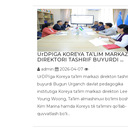
UrDPIGA KOREYA TA’LIM MARKAZ
DIREKTORI TASHRIF BUYURDI ...
admin
2026-04-07
UrDPIga Koreya ta’lim markazi direktori tashri
buyurdi Bugun Urganch davlat pedagogika
institutiga Koreya ta’lim markazi direktori Lee
Young Woong, Ta’lim almashinuvi bo‘limi boshl
Kim Marina hamda Koreys tili ta’limini qo‘llab-
quvvatlash bo‘li...