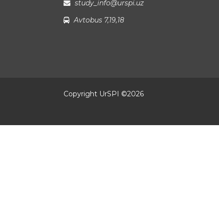
study_info@urspi.uz
Avtobus 7,19,18
Copyright UrSPI ©
2026