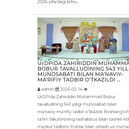
2026-yillardagi bitiru...
UrDPIDA ZAHIRIDDIN MUHAMM
BOBUR TAVALLUDINING 543 YILL
MUNOSABATI BILAN MA’NAVIY-
MA’RIFIY TADBIR O‘TKAZILDI ...
admin
2026-02-14
UrDPIda Zahiriddin Muhammad Bobur
tavalludining 543 yilligi munosabati bilan
ma’naviy-ma’rifiy tadbir o‘tkazildi Boshlang‘ic
ta’lim fakultetining tashabbusi bilan tashkil et
mazkur tadbirni Yoshlar bilan ishlash va ma’na