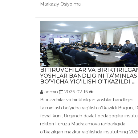
Markaziy Osiyo ma...
BITIRUVCHILAR VA BIRIKTIRILGA
YOSHLAR BANDLIGINI TA’MINLA
BO’YICHA YIG‘ILISH O’TKAZILDI ...
admin
2026-02-16
Bitiruvchilar va biriktirilgan yoshlar bandligini
ta’minlash bo’yicha yig‘ilish o’tkazildi Bugun, 1
fevral kuni, Urganch davlat pedagogika institu
rektori Feruza Madraximova rahbarligida
o‘tkazilgan mazkur yig‘ilishda institutning 202