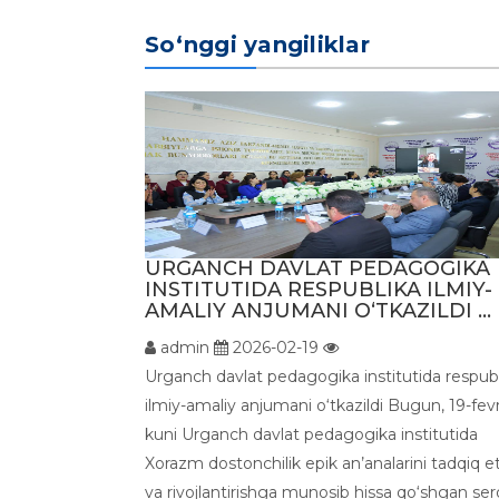
So‘nggi yangiliklar
URGANCH DAVLAT PEDAGOGIKA
INSTITUTIDA RESPUBLIKA ILMIY-
AMALIY ANJUMANI O‘TKAZILDI ...
admin
2026-02-19
Urganch davlat pedagogika institutida respub
ilmiy-amaliy anjumani o‘tkazildi Bugun, 19-fevr
kuni Urganch davlat pedagogika institutida
Xorazm dostonchilik epik an’analarini tadqiq e
va rivojlantirishga munosib hissa qo‘shgan serq