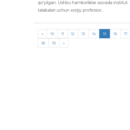
qo‘yilgan. Ushbu hamkorliklar asosida institut
talabalari uchun xorijiy professor...
«
10
11
12
13
14
15
16
17
18
19
»