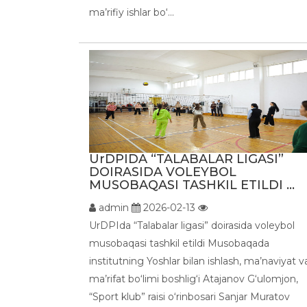
ma’rifiy ishlar bo‘...
UrDPIDA “TALABALAR LIGASI”
DOIRASIDA VOLEYBOL
MUSOBAQASI TASHKIL ETILDI ...
admin
2026-02-13
UrDPIda “Talabalar ligasi” doirasida voleybol
musobaqasi tashkil etildi Musobaqada
institutning Yoshlar bilan ishlash, ma’naviyat v
ma’rifat bo‘limi boshlig‘i Atajanov G‘ulomjon,
“Sport klub” raisi o‘rinbosari Sanjar Muratov