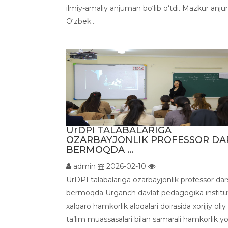
ilmiy-amaliy anjuman bo‘lib o‘tdi. Mazkur anj
O‘zbek...
UrDPI TALABALARIGA
OZARBAYJONLIK PROFESSOR DA
BERMOQDA ...
admin
2026-02-10
UrDPI talabalariga ozarbayjonlik professor dar
bermoqda Urganch davlat pedagogika institu
xalqaro hamkorlik aloqalari doirasida xorijiy oliy
ta’lim muassasalari bilan samarali hamkorlik yo