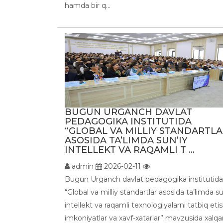
hamda bir q...
BUGUN URGANCH DAVLAT
PEDAGOGIKA INSTITUTIDA
“GLOBAL VA MILLIY STANDARTL
ASOSIDA TA’LIMDA SUN’IY
INTELLEKT VA RAQAMLI T ...
admin
2026-02-11
Bugun Urganch davlat pedagogika institutida
“Global va milliy standartlar asosida ta’limda su
intellekt va raqamli texnologiyalarni tatbiq etis
imkoniyatlar va xavf-xatarlar” mavzusida xalqa