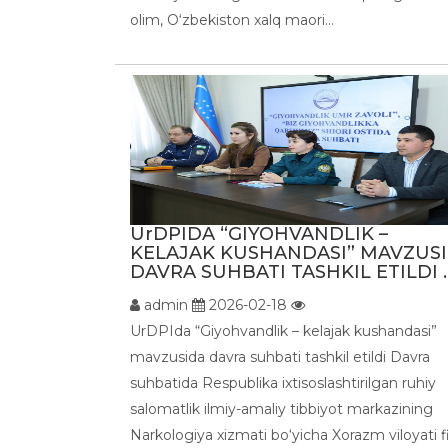
olim, O‘zbekiston xalq maori...
UrDPIDA “GIYOHVANDLIK –
KELAJAK KUSHANDASI” MAVZUS
DAVRA SUHBATI TASHKIL ETILDI ..
admin
2026-02-18
UrDPIda “Giyohvandlik – kelajak kushandasi”
mavzusida davra suhbati tashkil etildi Davra
suhbatida Respublika ixtisoslashtirilgan ruhiy
salomatlik ilmiy-amaliy tibbiyot markazining
Narkologiya xizmati bo‘yicha Xorazm viloyati fil