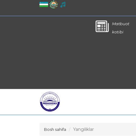
Matbuot
kotibi
Yangiliklar
Bosh sahifa