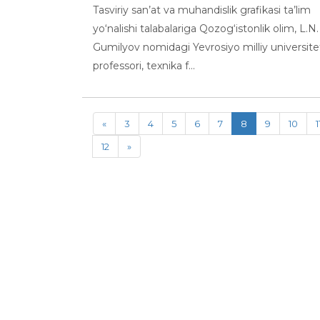
Tasviriy san’at va muhandislik grafikasi ta’lim
yo‘nalishi talabalariga Qozog‘istonlik olim, L.N.
Gumilyov nomidagi Yevrosiyo milliy universite
professori, texnika f...
«
3
4
5
6
7
8
9
10
1
12
»