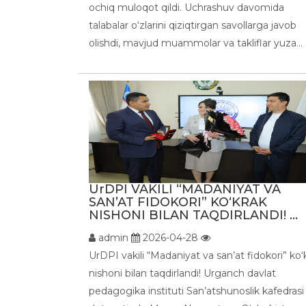
ochiq muloqot qildi. Uchrashuv davomida
talabalar o‘zlarini qiziqtirgan savollarga javob
olishdi, mavjud muammolar va takliflar yuza...
UrDPI VAKILI “MADANIYAT VA
SAN’AT FIDOKORI” KO‘KRAK
NISHONI BILAN TAQDIRLANDI! ...
admin
2026-04-28
UrDPI vakili “Madaniyat va san’at fidokori” ko‘
nishoni bilan taqdirlandi! Urganch davlat
pedagogika instituti San’atshunoslik kafedrasi