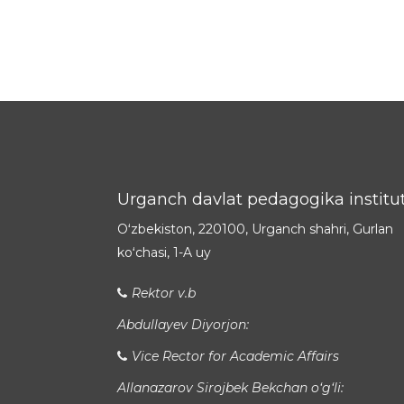
Urganch davlat pedagogika institut
Oʻzbekiston, 220100, Urganch shahri, Gurlan
koʻchasi, 1-A uy
Rektor v.b
Abdullayev Diyorjon:
Vice Rector for Academic Affairs
Allanazarov Sirojbek Bekchan o‘g‘li: