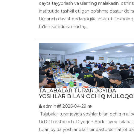
qayta tayyorlash va ularning malakasini oshiri
institutida tashkil etilgan qo‘shma dastur doir
Urganch davlat pedagogika instituti Texnolog
ta’lim kafedrasi mudiri,...
TALABALAR TURAR JOYIDA
YOSHLAR BILAN OCHIQ MULOQOT 
admin
2026-04-29
Talabalar turar joyida yoshlar bilan ochiq mul
UrDPI rektori v.b. Diyorjon Abdullayev Talabal
turar joyida yoshlar bilan bir dasturxon atrofida