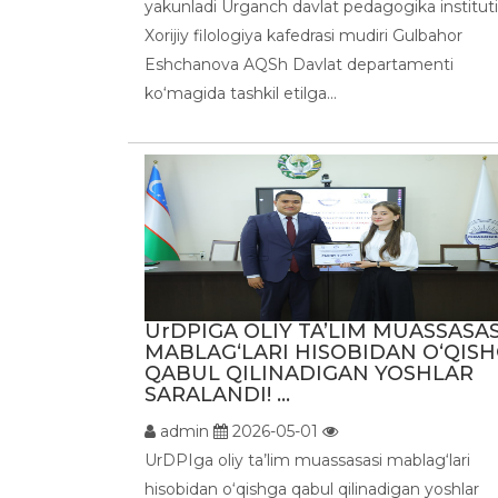
yakunladi Urganch davlat pedagogika instituti
Xorijiy filologiya kafedrasi mudiri Gulbahor
Eshchanova AQSh Davlat departamenti
ko‘magida tashkil etilga...
UrDPIGA OLIY TA’LIM MUASSASAS
MABLAG‘LARI HISOBIDAN O‘QIS
QABUL QILINADIGAN YOSHLAR
SARALANDI! ...
admin
2026-05-01
UrDPIga oliy ta’lim muassasasi mablag‘lari
hisobidan o‘qishga qabul qilinadigan yoshlar