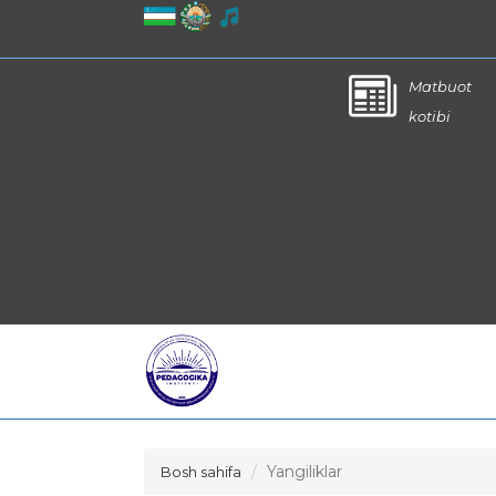
Matbuot
kotibi
Yangiliklar
Bosh sahifa