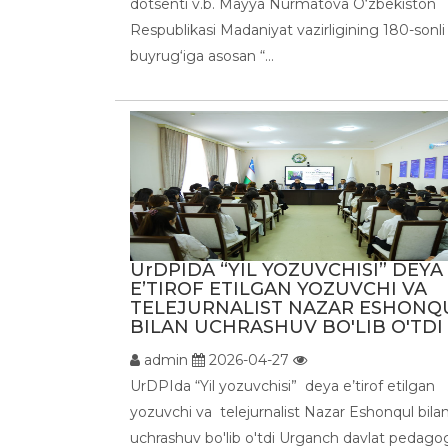
dotsenti v.b. Mayya Nurmatova O‘zbekiston
Respublikasi Madaniyat vazirligining 180-sonli
buyrug‘iga asosan “...
UrDPIDA “YIL YOZUVCHISI” DEYA
E’TIROF ETILGAN YOZUVCHI VA
TELEJURNALIST NAZAR ESHONQ
BILAN UCHRASHUV BO'LIB O'TDI .
admin
2026-04-27
UrDPIda “Yil yozuvchisi” deya e’tirof etilgan
yozuvchi va telejurnalist Nazar Eshonqul bila
uchrashuv bo'lib o'tdi Urganch davlat pedago