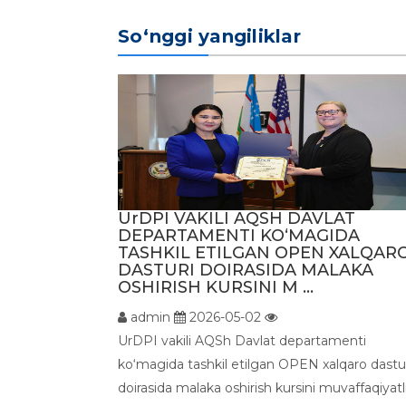
So‘nggi yangiliklar
UrDPI VAKILI AQSH DAVLAT
DEPARTAMENTI KO‘MAGIDA
TASHKIL ETILGAN OPEN XALQAR
DASTURI DOIRASIDA MALAKA
OSHIRISH KURSINI M ...
admin
2026-05-02
UrDPI vakili AQSh Davlat departamenti
ko‘magida tashkil etilgan OPEN xalqaro dastu
doirasida malaka oshirish kursini muvaffaqiyatl