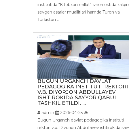
institutida “Kitobxon millat” shiori ostida xalqi
sevgan asarlar mualliflari hamda Turon va
Turkiston ...
BUGUN URGANCH DAVLAT
PEDAGOGIKA INSTITUTI REKTORI
V.B. DIYORJON ABDULLAYEV
ISHTIROKIDA SAYYOR QABUL
TASHKIL ETILDI. ...
admin
2026-04-25
Bugun Urganch davlat pedagogika instituti
rektori v.b. Diyorjon Abdullayev ishtirokida say