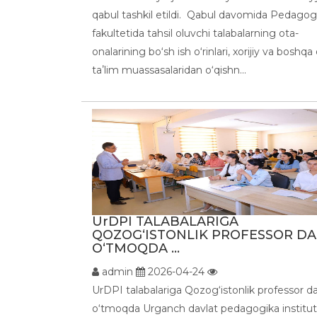
qabul tashkil etildi. Qabul davomida Pedagog
fakultetida tahsil oluvchi talabalarning ota-
onalarining bo‘sh ish o‘rinlari, xorijiy va boshqa 
taʼlim muassasalaridan o‘qishn...
UrDPI TALABALARIGA
QOZOG‘ISTONLIK PROFESSOR DA
O‘TMOQDA ...
admin
2026-04-24
UrDPI talabalariga Qozog‘istonlik professor d
o‘tmoqda Urganch davlat pedagogika institut