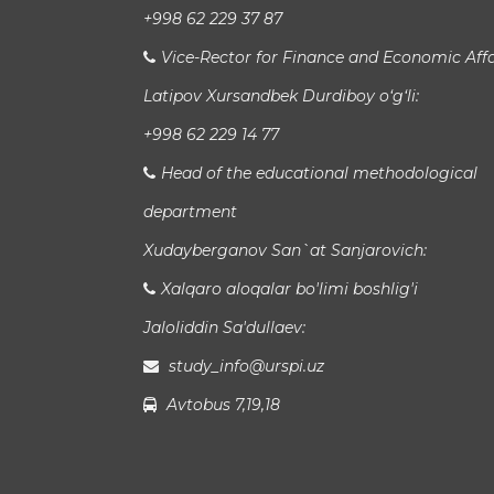
+998 62 229 37 87
Vice-Rector for Finance and Economic Affa
Latipov Xursandbek Durdiboy o‘g‘li:
+998 62 229 14 77
Head of the educational methodological
department
Xudayberganov San`at Sanjarovich:
Xalqaro aloqalar bo'limi boshlig'i
Jaloliddin Sa'dullaev:
study_info@urspi.uz
Avtobus 7,19,18