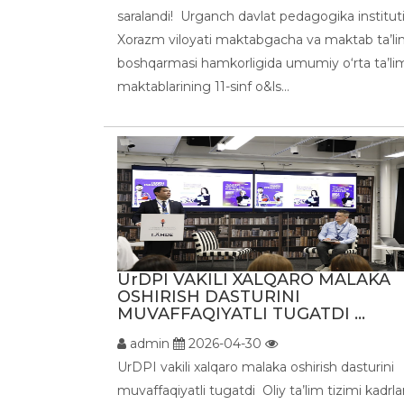
saralandi! Urganch davlat pedagogika institut
Xorazm viloyati maktabgacha va maktab ta’li
boshqarmasi hamkorligida umumiy o‘rta ta’li
maktablarining 11-sinf o&ls...
UrDPI VAKILI XALQARO MALAKA
OSHIRISH DASTURINI
MUVAFFAQIYATLI TUGATDI ...
admin
2026-04-30
UrDPI vakili xalqaro malaka oshirish dasturini
muvaffaqiyatli tugatdi Oliy ta’lim tizimi kadrlar