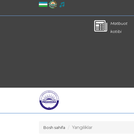
Matbuot
kotibi
Yangiliklar
Bosh sahifa