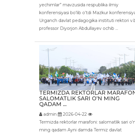
yechimlar” mavzusida respublika ilmiy
konferensiyasi bo‘lib o‘tdi Mazkur konferensiy
Urganch davlat pedagogika instituti rektori v.b
professor Diyorjon Abdullayev ochib ...
TERMIZDA REKTORLAR MARAFON
SALOMATLIK SARI O‘N MING
QADAM ...
admin
2026-04-22
Termizda rektorlar marafoni: salomatlik sari o‘
ming qadam Ayni damda Termiz davlat