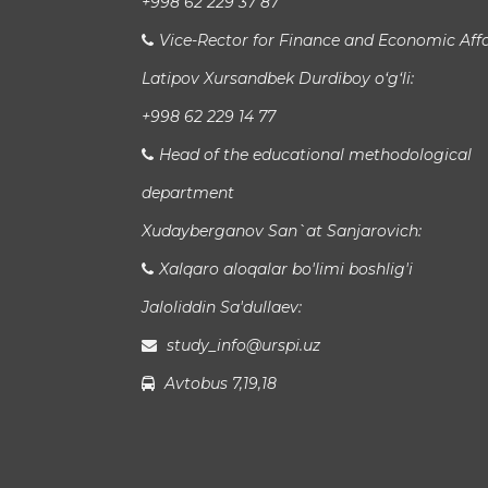
+998 62 229 37 87
Vice-Rector for Finance and Economic Affa
Latipov Xursandbek Durdiboy o‘g‘li:
+998 62 229 14 77
Head of the educational methodological
department
Xudayberganov San`at Sanjarovich:
Xalqaro aloqalar bo'limi boshlig'i
Jaloliddin Sa'dullaev:
study_info@urspi.uz
Avtobus 7,19,18