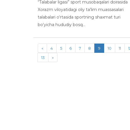
“Talabalar ligasi” sport musobaqalari doirasida
Xorazm viloyatidagi oliy ta’lim muassasalari
talabalari o‘rtasida sportning shaxmat turi
bo‘yicha hududiy bosq...
«
4
5
6
7
8
9
10
11
1
13
»