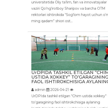
universitetida Oliy ta’lim, fan va innovatsiyalar
vaziri Qo’ng’irotboy Sharipov va barcha OTM
rektorlari ishtirokida “Sog‘lom hayot uchun o‘
ming qadam” shiori ost...
UrDPIDA TASHKIL ETILGAN “CHI
USTIDA XOKKEY” TO‘GARAGININ
FAOL ISHTIROKCHISIGA AYLANING 
admin
2026-04-21
UrDPIda tashkil etilgan “Chim ustida xokkey”
to‘garagining faol ishtirokchisiga aylaning