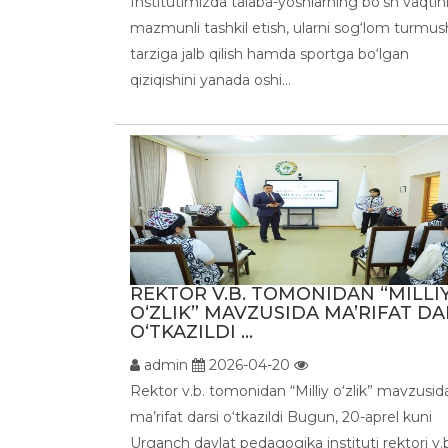
Institutimizda talaba-yoshlarning bo‘sh vaqtin
mazmunli tashkil etish, ularni sog‘lom turmus
tarziga jalb qilish hamda sportga bo‘lgan
qiziqishini yanada oshi...
REKTOR V.B. TOMONIDAN “MILLI
O‘ZLIK” MAVZUSIDA MA’RIFAT DA
O‘TKAZILDI ...
admin
2026-04-20
Rektor v.b. tomonidan “Milliy o‘zlik” mavzusid
ma’rifat darsi o‘tkazildi Bugun, 20-aprel kuni
Urganch davlat pedagogika instituti rektori v.b