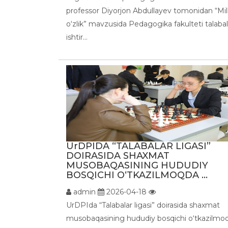
professor Diyorjon Abdullayev tomonidan “Mill
o‘zlik” mavzusida Pedagogika fakulteti talabal
ishtir...
UrDPIDA “TALABALAR LIGASI”
DOIRASIDA SHAXMAT
MUSOBAQASINING HUDUDIY
BOSQICHI O‘TKAZILMOQDA ...
admin
2026-04-18
UrDPIda “Talabalar ligasi” doirasida shaxmat
musobaqasining hududiy bosqichi o‘tkazilmo