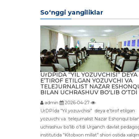
So‘nggi yangiliklar
UrDPIDA “YIL YOZUVCHISI” DEYA
E’TIROF ETILGAN YOZUVCHI VA
TELEJURNALIST NAZAR ESHONQ
BILAN UCHRASHUV BO'LIB O'TDI .
admin
2026-04-27
UrDPIda “Yil yozuvchisi” deya e’tirof etilgan
yozuvchi va telejurnalist Nazar Eshonqul bila
uchrashuv bo'lib o'tdi Urganch davlat pedago
institutida “Kitobxon millat” shiori ostida xalqi