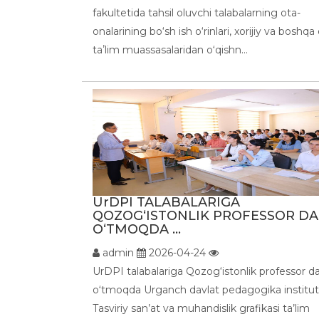
fakultetida tahsil oluvchi talabalarning ota-
onalarining bo‘sh ish o‘rinlari, xorijiy va boshqa 
taʼlim muassasalaridan o‘qishn...
UrDPI TALABALARIGA
QOZOG‘ISTONLIK PROFESSOR DA
O‘TMOQDA ...
admin
2026-04-24
UrDPI talabalariga Qozog‘istonlik professor d
o‘tmoqda Urganch davlat pedagogika institut
Tasviriy san’at va muhandislik grafikasi ta’lim