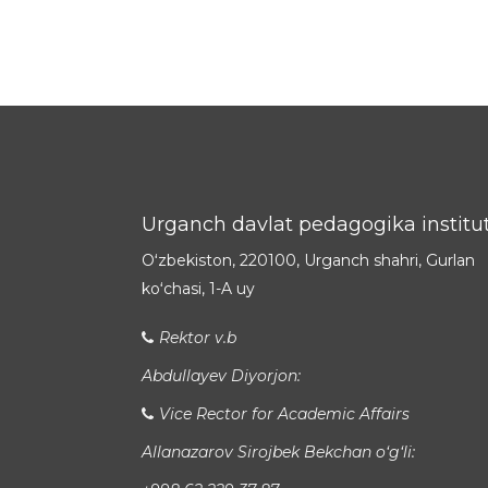
Urganch davlat pedagogika institut
Oʻzbekiston, 220100, Urganch shahri, Gurlan
koʻchasi, 1-A uy
Rektor v.b
Abdullayev Diyorjon:
Vice Rector for Academic Affairs
Allanazarov Sirojbek Bekchan o‘g‘li: